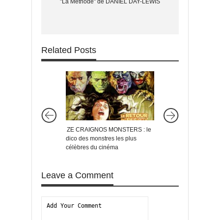
"La Méthode" de DANIEL DAY-LEWIS
Related Posts
ZE CRAIGNOS MONSTERS : le
SUPER BOWL LI : St
dico des monstres les plus
Things, Logan, Pirat
célèbres du cinéma
Caraïbes… tous les
Leave a Comment