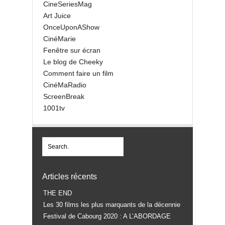
CineSeriesMag
Art Juice
OnceUponAShow
CinéMarie
Fenêtre sur écran
Le blog de Cheeky
Comment faire un film
CinéMaRadio
ScreenBreak
1001tv
Articles récents
THE END
Les 30 films les plus marquants de la décennie
Festival de Cabourg 2020 : A L’ABORDAGE