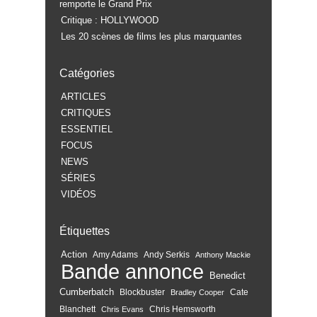
remporte le Grand Prix
Critique : HOLLYWOOD
Les 20 scènes de films les plus marquantes
Catégories
ARTICLES
CRITIQUES
ESSENTIEL
FOCUS
NEWS
SÉRIES
VIDÉOS
Étiquettes
Action
Amy Adams
Andy Serkis
Anthony Mackie
Bande annonce
Benedict
Cumberbatch
Blockbuster
Cate
Bradley Cooper
Blanchett
Chris Hemsworth
Chris Evans