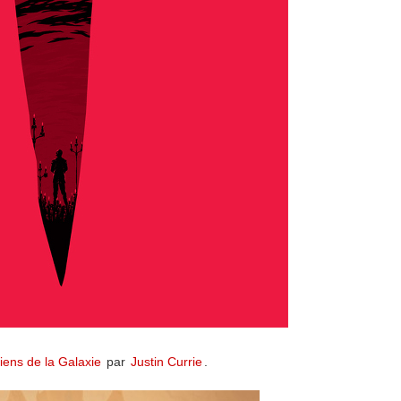
iens de la Galaxie
par
Justin Currie
.