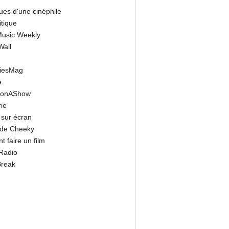
ues d'une cinéphile
itique
 Music Weekly
Wall
riesMag
e
onAShow
ie
 sur écran
 de Cheeky
 faire un film
Radio
Break