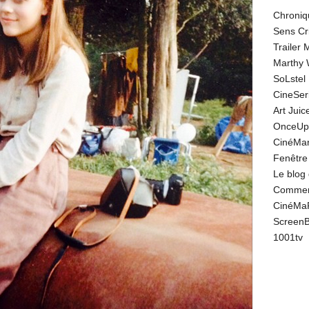
Chroniq
Sens Cr
Trailer
Marthy 
SoLstel
CineSe
Art Juic
OnceUp
CinéMar
Fenêtre
Le blog
Comment
CinéMa
Screen
1001tv