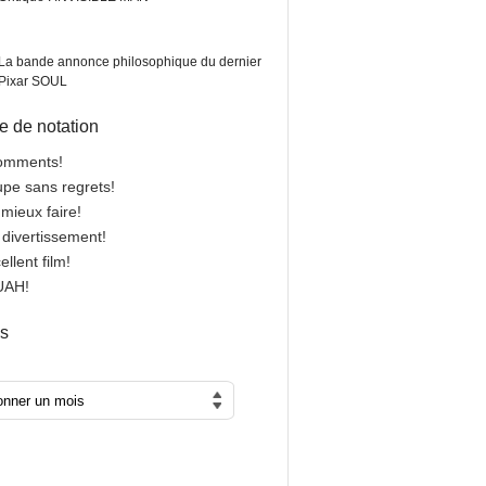
La bande annonce philosophique du dernier
Pixar SOUL
 de notation
comments!
oupe sans regrets!
 mieux faire!
n divertissement!
cellent film!
OUAH!
es