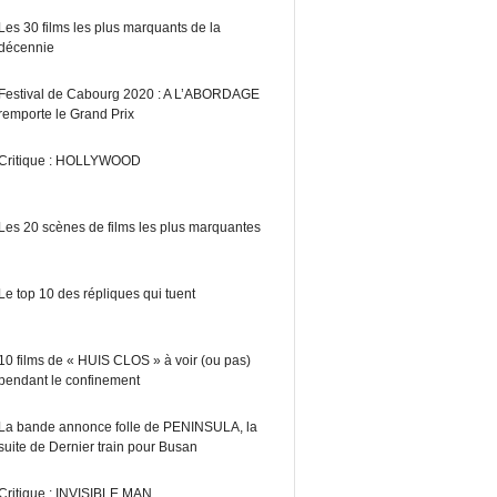
Les 30 films les plus marquants de la
décennie
Festival de Cabourg 2020 : A L’ABORDAGE
remporte le Grand Prix
Critique : HOLLYWOOD
Les 20 scènes de films les plus marquantes
Le top 10 des répliques qui tuent
10 films de « HUIS CLOS » à voir (ou pas)
pendant le confinement
La bande annonce folle de PENINSULA, la
suite de Dernier train pour Busan
Critique : INVISIBLE MAN