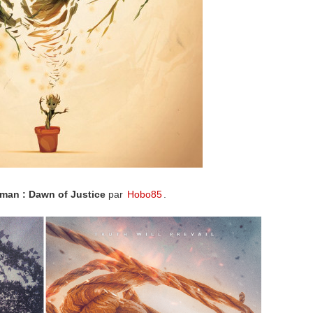
man : Dawn of Justice
par
Hobo85
.