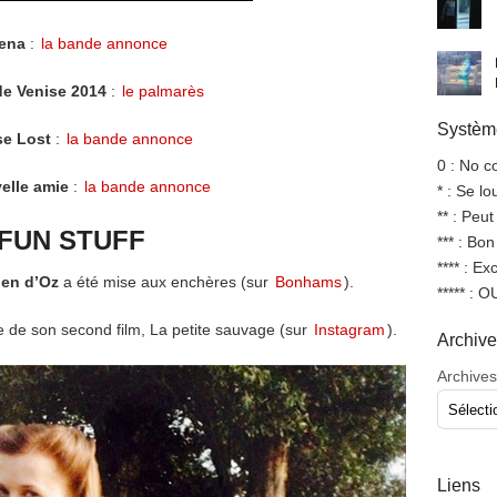
ena
:
la bande annonce
de Venise 2014
:
le palmarès
Système
se Lost
:
la bande annonce
0 : No 
elle amie
:
la bande annonce
* : Se l
** : Peut
FUN STUFF
*** : Bo
**** : Ex
en d’Oz
a été mise aux enchères (sur
Bonhams
).
***** : 
e de son second film, La petite sauvage (sur
Instagram
).
Archiv
Archives
Liens