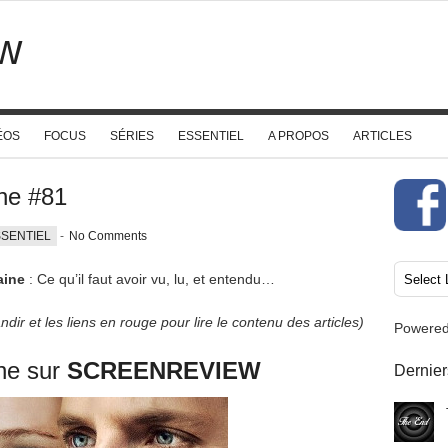
w
ÉOS
FOCUS
SÉRIES
ESSENTIEL
A PROPOS
ARTICLES
ine #81
SENTIEL
-
No Comments
aine
: Ce qu’il faut avoir vu, lu, et entendu…
dir et les liens en rouge pour lire le contenu des articles)
Powere
ne sur
SCREENREVIEW
Dernier