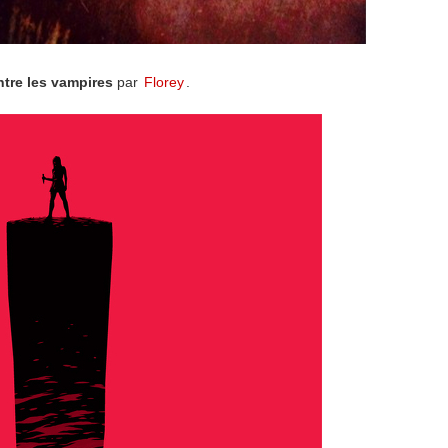
ntre les vampires
par
Florey
.