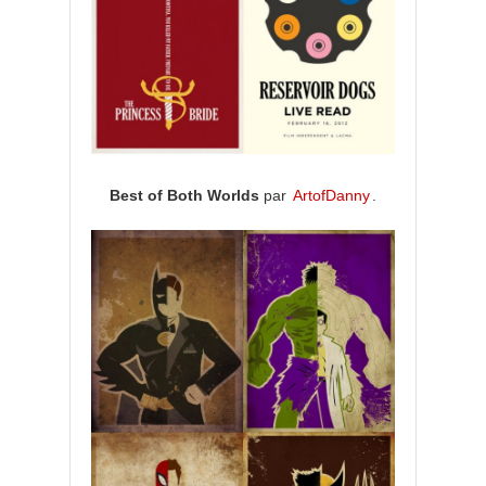
Best of Both Worlds
par
ArtofDanny
.