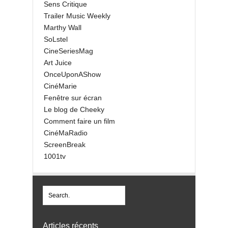
Sens Critique
Trailer Music Weekly
Marthy Wall
SoLstel
CineSeriesMag
Art Juice
OnceUponAShow
CinéMarie
Fenêtre sur écran
Le blog de Cheeky
Comment faire un film
CinéMaRadio
ScreenBreak
1001tv
Articles récents