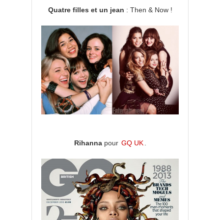
Quatre filles et un jean
: Then & Now !
Rihanna
pour
GQ UK
.