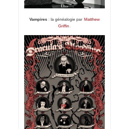
Vampires
: la généalogie par
Matthew
Griffin
.