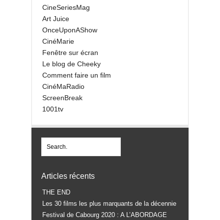
CineSeriesMag
Art Juice
OnceUponAShow
CinéMarie
Fenêtre sur écran
Le blog de Cheeky
Comment faire un film
CinéMaRadio
ScreenBreak
1001tv
Articles récents
THE END
Les 30 films les plus marquants de la décennie
Festival de Cabourg 2020 : A L’ABORDAGE