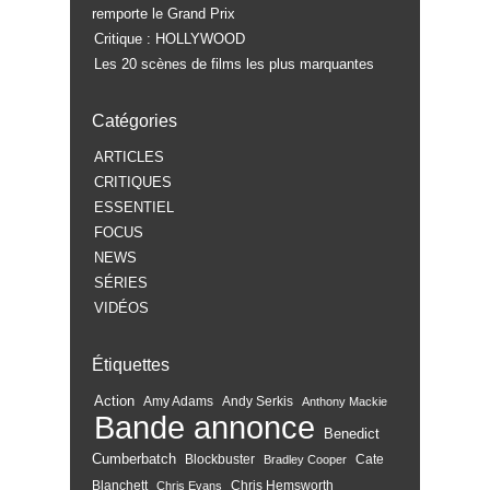
remporte le Grand Prix
Critique : HOLLYWOOD
Les 20 scènes de films les plus marquantes
Catégories
ARTICLES
CRITIQUES
ESSENTIEL
FOCUS
NEWS
SÉRIES
VIDÉOS
Étiquettes
Action
Amy Adams
Andy Serkis
Anthony Mackie
Bande annonce
Benedict
Cumberbatch
Blockbuster
Cate
Bradley Cooper
Blanchett
Chris Hemsworth
Chris Evans