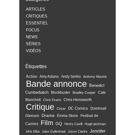
ARTICLES
CRITIQUES
ESSENTIEL
FOCUS
NEWS
SÉRIES
VIDÉOS
Étiquettes
Action
Amy Adams
Andy Serkis
Anthony Mackie
Bande annonce
Benedict
Cumberbatch
Blockbuster
Cate
Bradley Cooper
Blanchett
Chris Hemsworth
Chris Evans
Critique
DC Comics
Domhnall
César
Drame
Gleeson
Emma Stone
Festival de
Film
GQ
Cannes
Henry Cavill
Hugh jackman
Jennifer
Idris Elba
Jake Gyllenhaal
Jason Clarke