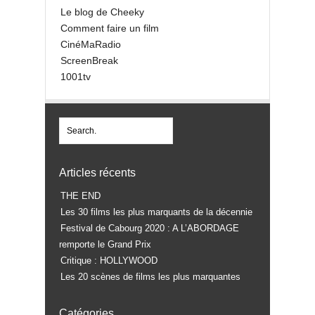
Le blog de Cheeky
Comment faire un film
CinéMaRadio
ScreenBreak
1001tv
Articles récents
THE END
Les 30 films les plus marquants de la décennie
Festival de Cabourg 2020 : A L’ABORDAGE
remporte le Grand Prix
Critique : HOLLYWOOD
Les 20 scènes de films les plus marquantes
Catégories