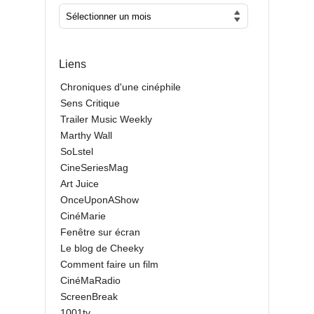
Liens
Chroniques d'une cinéphile
Sens Critique
Trailer Music Weekly
Marthy Wall
SoLstel
CineSeriesMag
Art Juice
OnceUponAShow
CinéMarie
Fenêtre sur écran
Le blog de Cheeky
Comment faire un film
CinéMaRadio
ScreenBreak
1001tv