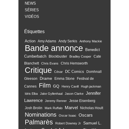
NEWS
SÉRIES
VIDÉOS
Étiquettes
Action
Amy Adams
Andy Serkis
Anthony Mackie
Bande annonce
Benedict
Cumberbatch
Blockbuster
Cate
Bradley Cooper
Blanchett
Chris Hemsworth
Chris Evans
Critique
DC Comics
Domhnall
César
Drame
Gleeson
Emma Stone
Festival de
Film
GQ
Cannes
Henry Cavill
Hugh jackman
Jennifer
Idris Elba
Jake Gyllenhaal
Jason Clarke
Lawrence
Jesse Eisenberg
Jeremy Renner
Marvel
Josh Brolin
Nicholas Hoult
Mark Ruffalo
Nominations
Oscars
Oscar Isaac
Palmarès
Samuel L.
Robert Downey Jr