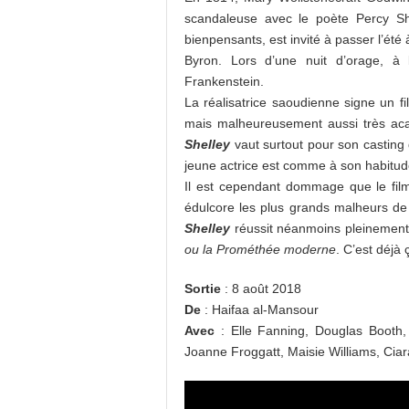
scandaleuse avec le poète Percy Sh
bienpensants, est invité à passer l’é
Byron. Lors d’une nuit d’orage, à
Frankenstein.
La réalisatrice saoudienne signe un fi
mais malheureusement aussi très aca
Shelley
vaut surtout pour son casting 
jeune actrice est comme à son habitude
Il est cependant dommage que le film, 
édulcore les plus grands malheurs de 
Shelley
réussit néanmoins pleinement s
ou la Prométhée moderne
. C’est déjà 
Sortie
: 8 août 2018
De
: Haifaa al-Mansour
Avec
: Elle Fanning, Douglas Booth,
Joanne Froggatt, Maisie Williams, Cia