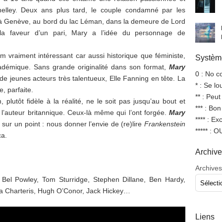
elley. Deux ans plus tard, le couple condamné par les
té à Genève, au bord du lac Léman, dans la demeure de Lord
 la faveur d’un pari, Mary a l’idée du personnage de
lm vraiment intéressant car aussi historique que féministe,
Système
démique. Sans grande originalité dans son format,
Mary
0 : No 
de jeunes acteurs très talentueux, Elle Fanning en tête. La
* : Se l
, parfaite.
** : Peut
plutôt fidèle à la réalité, ne le soit pas jusqu’au bout et
*** : Bo
l’auteur britannique. Ceux-là même qui l’ont forgée.
Mary
**** : Ex
ur un point : nous donner l’envie de (re)lire
Frankenstein
***** : 
ça.
Archiv
Archives
 Bel Powley, Tom Sturridge, Stephen Dillane, Ben Hardy,
ra Charteris, Hugh O’Conor, Jack Hickey…
Liens