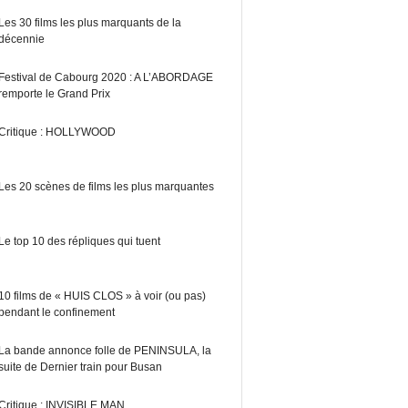
Les 30 films les plus marquants de la
décennie
Festival de Cabourg 2020 : A L’ABORDAGE
remporte le Grand Prix
Critique : HOLLYWOOD
Les 20 scènes de films les plus marquantes
Le top 10 des répliques qui tuent
10 films de « HUIS CLOS » à voir (ou pas)
pendant le confinement
La bande annonce folle de PENINSULA, la
suite de Dernier train pour Busan
Critique : INVISIBLE MAN