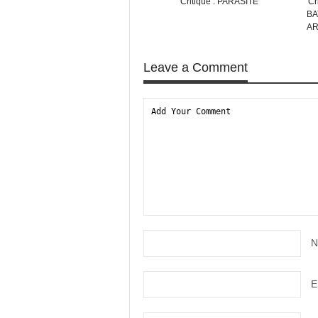
Critique : PARASITE
Cr
BA
A
Leave a Comment
N
E