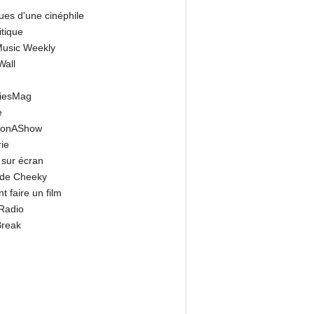
ues d'une cinéphile
itique
 Music Weekly
Wall
riesMag
e
onAShow
ie
 sur écran
 de Cheeky
 faire un film
Radio
Break