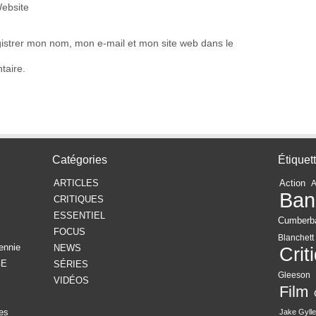
ebsite
istrer mon nom, mon e-mail et mon site web dans le
taire.
Catégories
Étiquet
ARTICLES
Action
Ban
CRITIQUES
ESSENTIEL
Cumberb
FOCUS
Blanchett
ennie
NEWS
Crit
GE
SÉRIES
Gleeson
VIDÉOS
Film
es
Jake Gylle