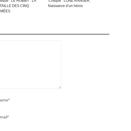
itique : LE HOBBIT : LA
Critique : LONE RANGER,
Critique : GREEN 
TAILLE DES CINQ
Naissance d’un héros
SUR LES ROUTES
RMÉES
ame*
mail*