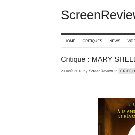
ScreenRevie
HOME
CRITIQUES
NEWS
VID
Critique : MARY SHE
23 août 2018 by
ScreenReview
in
CRITIQ