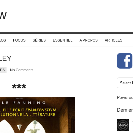
w
ÉOS
FOCUS
SÉRIES
ESSENTIEL
A PROPOS
ARTICLES
LLEY
UES
-
No Comments
***
Powere
Dernier