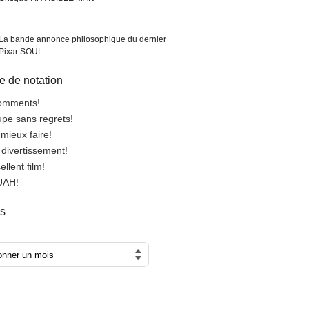
La bande annonce philosophique du dernier
Pixar SOUL
 de notation
comments!
oupe sans regrets!
 mieux faire!
n divertissement!
cellent film!
OUAH!
es