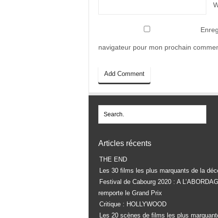
W
Enreg
navigateur pour mon prochain commen
Articles récents
THE END
Les 30 films les plus marquants de la déc
Festival de Cabourg 2020 : A L’ABORDA
remporte le Grand Prix
Critique : HOLLYWOOD
Les 20 scènes de films les plus marquant