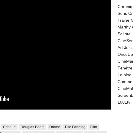
Chroniq
Sens Cr
Trailer
Marthy 
SoLstel
CineSe
Art Juic
OnceUp
CinéMar
Fenêtre
Le blog
Comment
CinéMa
Screen
1001tv
Critique
Douglas Booth
Drame
Elle Fanning
Film