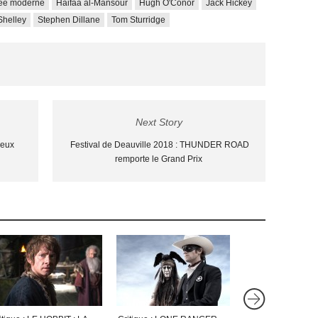
hée moderne
Haifaa al-Mansour
Hugh O'Conor
Jack Hickey
Shelley
Stephen Dillane
Tom Sturridge
Next Story
ieux
Festival de Deauville 2018 : THUNDER ROAD
remporte le Grand Prix