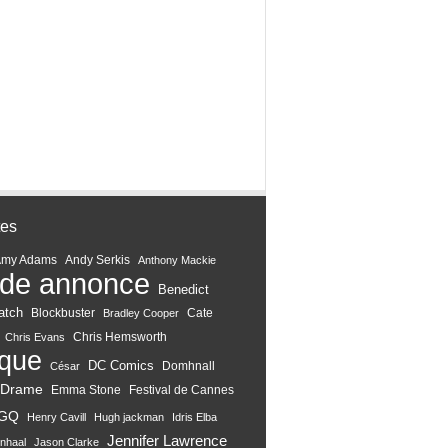
tes
Amy Adams
Andy Serkis
Anthony Mackie
de annonce
Benedict
atch
Blockbuster
Cate
Bradley Cooper
Chris Hemsworth
Chris Evans
ique
DC Comics
Domhnall
César
Drame
Emma Stone
Festival de Cannes
GQ
Henry Cavill
Hugh jackman
Idris Elba
Jennifer Lawrence
nhaal
Jason Clarke