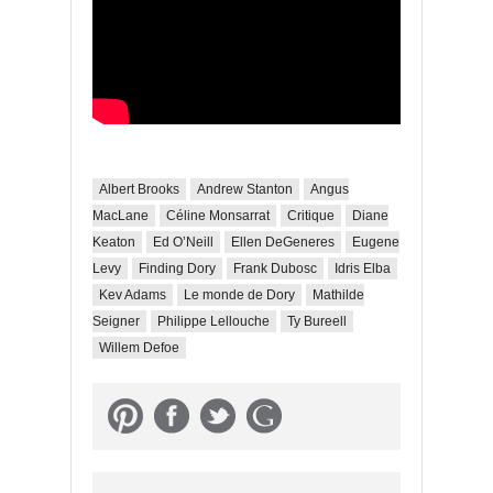
Albert Brooks
Andrew Stanton
Angus
MacLane
Céline Monsarrat
Critique
Diane
Keaton
Ed O’Neill
Ellen DeGeneres
Eugene
Levy
Finding Dory
Frank Dubosc
Idris Elba
Kev Adams
Le monde de Dory
Mathilde
Seigner
Philippe Lellouche
Ty Bureell
Willem Defoe