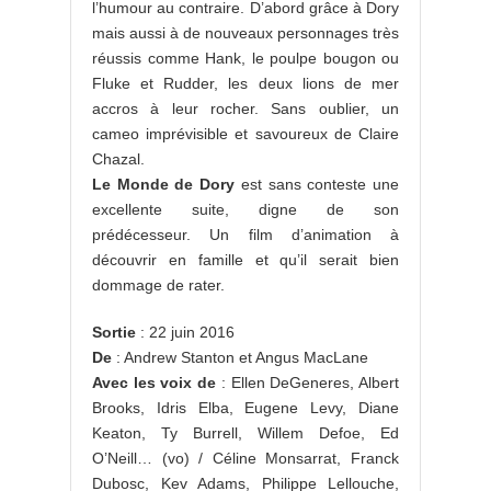
l’humour au contraire. D’abord grâce à Dory
mais aussi à de nouveaux personnages très
réussis comme Hank, le poulpe bougon ou
Fluke et Rudder, les deux lions de mer
accros à leur rocher. Sans oublier, un
cameo imprévisible et savoureux de Claire
Chazal.
Le Monde de Dory
est sans conteste une
excellente suite, digne de son
prédécesseur. Un film d’animation à
découvrir en famille et qu’il serait bien
dommage de rater.
Sortie
: 22 juin 2016
De
: Andrew Stanton et Angus MacLane
Avec les voix de
: Ellen DeGeneres, Albert
Brooks, Idris Elba, Eugene Levy, Diane
Keaton, Ty Burrell, Willem Defoe, Ed
O’Neill… (vo) / Céline Monsarrat, Franck
Dubosc, Kev Adams, Philippe Lellouche,