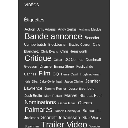
VIDÉOS
Étiquettes
Action
Amy Adams
Andy Serkis
Anthony Mackie
Bande annonce
Benedict
Cumberbatch
Blockbuster
Cate
Bradley Cooper
Blanchett
Chris Hemsworth
Chris Evans
Critique
DC Comics
Domhnall
César
Drame
Gleeson
Emma Stone
Festival de
Film
GQ
Cannes
Henry Cavill
Hugh jackman
Jennifer
Idris Elba
Jake Gyllenhaal
Jason Clarke
Lawrence
Jesse Eisenberg
Jeremy Renner
Marvel
Josh Brolin
Nicholas Hoult
Mark Ruffalo
Nominations
Oscars
Oscar Isaac
Palmarès
Samuel L.
Robert Downey Jr
Scarlett Johansson
Star Wars
Jackson
Trailer
Video
Superman
Wonder