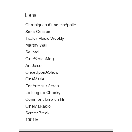
Liens
Chroniques d'une cinéphile
Sens Critique
Trailer Music Weekly
Marthy Wall
SoLstel
CineSeriesMag
Art Juice
OnceUponAShow
CinéMarie
Fenêtre sur écran
Le blog de Cheeky
Comment faire un film
CinéMaRadio
ScreenBreak
1001tv