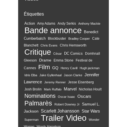
Étiquettes
Action
Amy Adams
Andy Serkis
Anthony Mackie
Bande annonce
Benedict
Cumberbatch
Blockbuster
Cate
Bradley Cooper
Blanchett
Chris Hemsworth
Chris Evans
Critique
DC Comics
Domhnall
César
Drame
Gleeson
Emma Stone
Festival de
Film
GQ
Cannes
Henry Cavill
Hugh jackman
Jennifer
Idris Elba
Jake Gyllenhaal
Jason Clarke
Lawrence
Jesse Eisenberg
Jeremy Renner
Marvel
Josh Brolin
Nicholas Hoult
Mark Ruffalo
Nominations
Oscars
Oscar Isaac
Palmarès
Samuel L.
Robert Downey Jr
Scarlett Johansson
Star Wars
Jackson
Trailer
Video
Superman
Wonder
Woman
Woody Harrelson