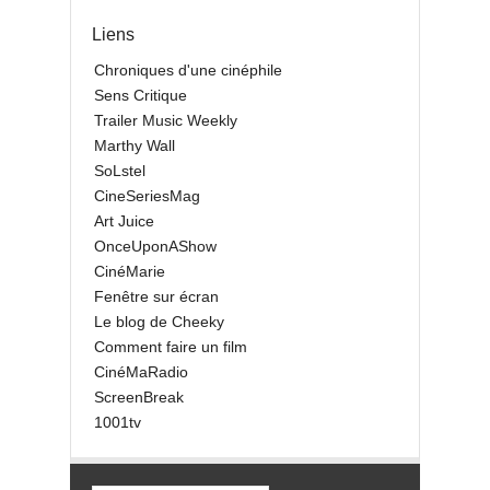
Liens
Chroniques d'une cinéphile
Sens Critique
Trailer Music Weekly
Marthy Wall
SoLstel
CineSeriesMag
Art Juice
OnceUponAShow
CinéMarie
Fenêtre sur écran
Le blog de Cheeky
Comment faire un film
CinéMaRadio
ScreenBreak
1001tv