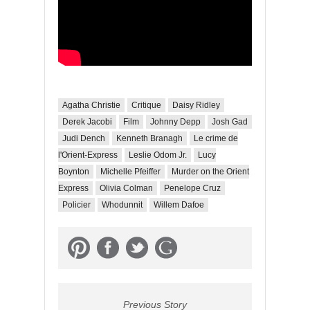
Agatha Christie
Critique
Daisy Ridley
Derek Jacobi
Film
Johnny Depp
Josh Gad
Judi Dench
Kenneth Branagh
Le crime de
l'Orient-Express
Leslie Odom Jr.
Lucy
Boynton
Michelle Pfeiffer
Murder on the Orient
Express
Olivia Colman
Penelope Cruz
Policier
Whodunnit
Willem Dafoe
Previous Story