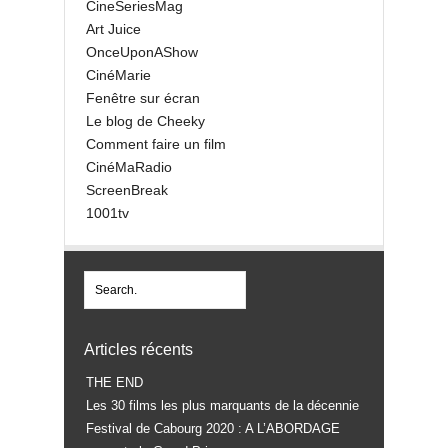
CineSeriesMag
Art Juice
OnceUponAShow
CinéMarie
Fenêtre sur écran
Le blog de Cheeky
Comment faire un film
CinéMaRadio
ScreenBreak
1001tv
Articles récents
THE END
Les 30 films les plus marquants de la décennie
Festival de Cabourg 2020 : A L’ABORDAGE