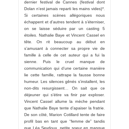
dernier festival de Cannes (festival dont
Dolan n’est jamais reparti les mains vides)*.
Si certaines scènes allégoriques nous
échappent et d’autres tendent à s’éterniser,
on se laisse séduire par un casting 5
étoiles. Nathalie Baye et Vincent Cassel en
tête. On rit beaucoup au début en
s’amusant à connecter sa propre vie de
famille à celle de cet auteur qui a fui la
sienne. Puis le cruel manque de
communication qui d’une certaine manière
lie cette famille, rattrape la fausse bonne
humeur. Les silences gênés s’installent, les
non-dits resurgissent… On sait que ce
déjeuner qui s’étire va finir par exploser.
Vincent Cassel allume la mèche pendant
que Nathalie Baye tente d’apaiser la fratrie.
De son côté, Marion Cotillard tente de faire
profil bas en tant que “femme de” tandis
que Léa Seydoux, petite soeur en manque