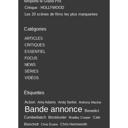
remporte le Grand Prix
Critique : HOLLYWOOD
Les 20 scènes de films les plus marquantes
Catégories
ARTICLES
CRITIQUES
ESSENTIEL
FOCUS
NEWS
SÉRIES
VIDÉOS
Étiquettes
Action
Amy Adams
Andy Serkis
Anthony Mackie
Bande annonce
Benedict
Cumberbatch
Blockbuster
Cate
Bradley Cooper
Blanchett
Chris Hemsworth
Chris Evans