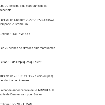
Les 30 films les plus marquants de la
décennie
Festival de Cabourg 2020 : A L’ABORDAGE
remporte le Grand Prix
Critique : HOLLYWOOD
Les 20 scènes de films les plus marquantes
Le top 10 des répliques qui tuent
10 films de « HUIS CLOS » à voir (ou pas)
pendant le confinement
La bande annonce folle de PENINSULA, la
suite de Dernier train pour Busan
Critique : INVISIBLE MAN