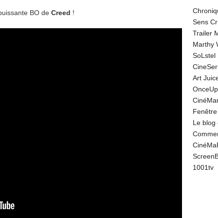
Chroniq
puissante BO de
Creed
!
Sens Cr
Trailer
Marthy 
SoLstel
CineSe
Art Juic
OnceUp
CinéMar
Fenêtre
Le blog
Comment
CinéMa
Screen
1001tv