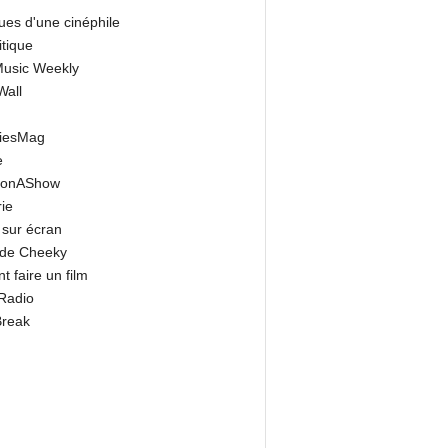
ues d'une cinéphile
itique
 Music Weekly
Wall
riesMag
e
onAShow
ie
 sur écran
 de Cheeky
 faire un film
Radio
Break