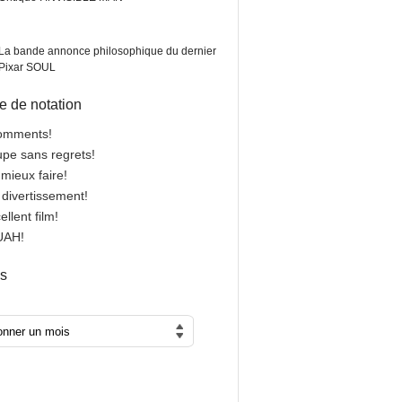
La bande annonce philosophique du dernier
Pixar SOUL
 de notation
comments!
oupe sans regrets!
 mieux faire!
n divertissement!
cellent film!
OUAH!
es