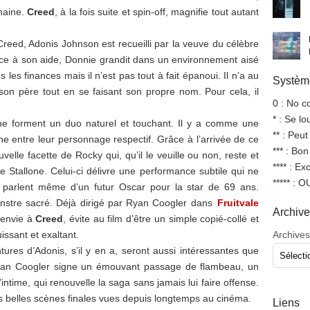
maine.
Creed
, à la fois suite et spin-off, magnifie tout autant
 Creed, Adonis Johnson est recueilli par la veuve du célèbre
ce à son aide, Donnie grandit dans un environnement aisé
s les finances mais il n’est pas tout à fait épanoui. Il n’a au
Système
son père tout en se faisant son propre nom. Pour cela, il
0 : No 
* : Se l
one forment un duo naturel et touchant. Il y a comme une
** : Peut
e entre leur personnage respectif. Grâce à l’arrivée de ce
*** : Bo
lle facette de Rocky qui, qu’il le veuille ou non, reste et
**** : Ex
e Stallone. Celui-ci délivre une performance subtile qui ne
***** : 
s parlent même d’un futur Oscar pour la star de 69 ans.
nstre sacré. Déjà dirigé par Ryan Coogler dans
Fruitvale
Archiv
n envie à
Creed
, évite au film d’être un simple copié-collé et
issant et exaltant.
Archives
ntures d’Adonis, s’il y en a, seront aussi intéressantes que
yan Coogler signe un émouvant passage de flambeau, un
intime, qui renouvelle la saga sans jamais lui faire offense.
us belles scènes finales vues depuis longtemps au cinéma.
Liens