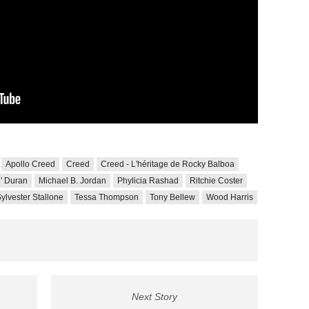
Apollo Creed
Creed
Creed - L'héritage de Rocky Balboa
h' Duran
Michael B. Jordan
Phylicia Rashad
Ritchie Coster
ylvester Stallone
Tessa Thompson
Tony Bellew
Wood Harris
Next Story