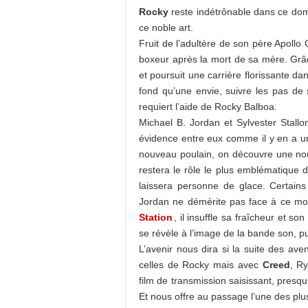
Rocky
reste indétrônable dans ce do
ce noble art.
Fruit de l’adultère de son père Apollo
boxeur après la mort de sa mère. Grâ
et poursuit une carrière florissante dan
fond qu’une envie, suivre les pas de 
requiert l’aide de Rocky Balboa.
Michael B. Jordan et Sylvester Stall
évidence entre eux comme il y en a un
nouveau poulain, on découvre une nouve
restera le rôle le plus emblématique d
laissera personne de glace. Certain
Jordan ne démérite pas face à ce mo
Station
, il insuffle sa fraîcheur et so
se révèle à l’image de la bande son, pu
L’avenir nous dira si la suite des ave
celles de Rocky mais avec
Creed
, R
film de transmission saisissant, presqu’
Et nous offre au passage l’une des pl