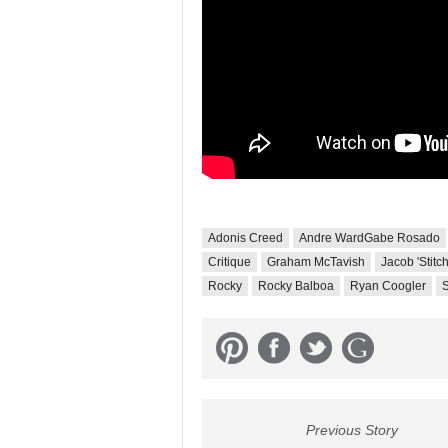
Adonis Creed
Andre WardGabe Rosado
Critique
Graham McTavish
Jacob 'Stitc
Rocky
Rocky Balboa
Ryan Coogler
S
Previous Story