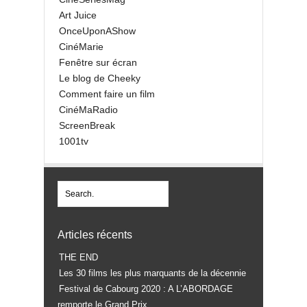
Art Juice
OnceUponAShow
CinéMarie
Fenêtre sur écran
Le blog de Cheeky
Comment faire un film
CinéMaRadio
ScreenBreak
1001tv
Articles récents
THE END
Les 30 films les plus marquants de la décennie
Festival de Cabourg 2020 : A L’ABORDAGE
remporte le Grand Prix