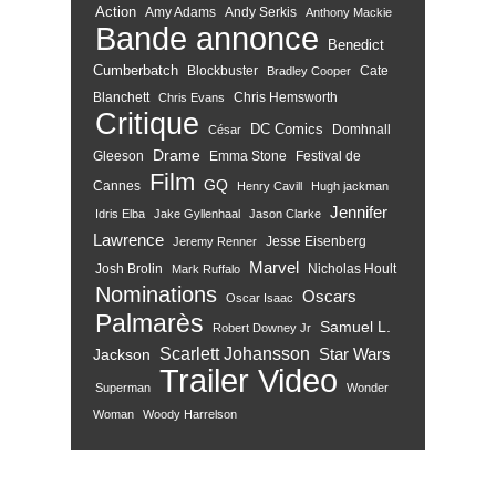
Action
Amy Adams
Andy Serkis
Anthony Mackie
Bande annonce
Benedict
Cumberbatch
Blockbuster
Cate
Bradley Cooper
Blanchett
Chris Hemsworth
Chris Evans
Critique
DC Comics
Domhnall
César
Drame
Gleeson
Emma Stone
Festival de
Film
GQ
Cannes
Henry Cavill
Hugh jackman
Jennifer
Idris Elba
Jake Gyllenhaal
Jason Clarke
Lawrence
Jesse Eisenberg
Jeremy Renner
Marvel
Josh Brolin
Nicholas Hoult
Mark Ruffalo
Nominations
Oscars
Oscar Isaac
Palmarès
Samuel L.
Robert Downey Jr
Scarlett Johansson
Star Wars
Jackson
Trailer
Video
Superman
Wonder
Woman
Woody Harrelson