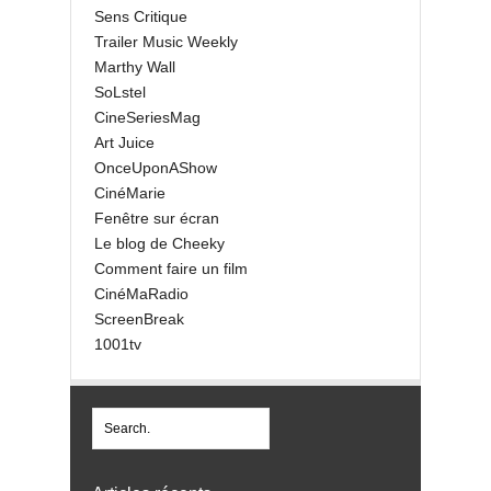
Sens Critique
Trailer Music Weekly
Marthy Wall
SoLstel
CineSeriesMag
Art Juice
OnceUponAShow
CinéMarie
Fenêtre sur écran
Le blog de Cheeky
Comment faire un film
CinéMaRadio
ScreenBreak
1001tv