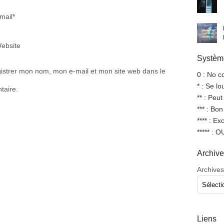
mail*
ebsite
Système
istrer mon nom, mon e-mail et mon site web dans le
0 : No 
* : Se l
taire.
** : Peut
*** : Bo
**** : Ex
***** : 
Archiv
Archives
Liens