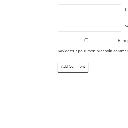
E
W
Enreg
navigateur pour mon prochain commen