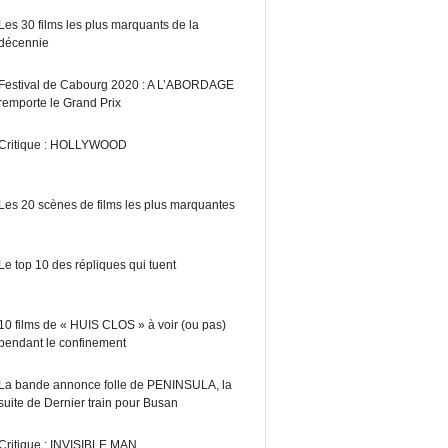
Les 30 films les plus marquants de la
décennie
Festival de Cabourg 2020 : A L’ABORDAGE
remporte le Grand Prix
Critique : HOLLYWOOD
Les 20 scènes de films les plus marquantes
Le top 10 des répliques qui tuent
10 films de « HUIS CLOS » à voir (ou pas)
pendant le confinement
La bande annonce folle de PENINSULA, la
suite de Dernier train pour Busan
Critique : INVISIBLE MAN