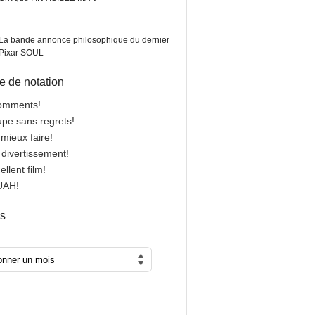
La bande annonce philosophique du dernier
Pixar SOUL
 de notation
comments!
oupe sans regrets!
 mieux faire!
n divertissement!
cellent film!
OUAH!
es