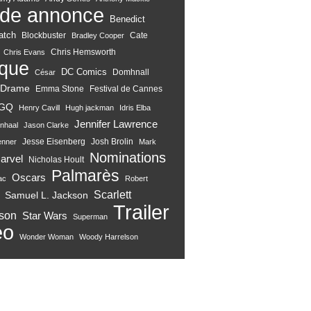
de annonce
Benedict
atch
Blockbuster
Cate
Bradley Cooper
Chris Hemsworth
Chris Evans
ique
DC Comics
Domhnall
César
Drame
Emma Stone
Festival de Cannes
GQ
Henry Cavill
Hugh jackman
Idris Elba
Jennifer Lawrence
nhaal
Jason Clarke
Jesse Eisenberg
Josh Brolin
enner
Mark
Nominations
arvel
Nicholas Hoult
Palmarès
Oscars
ac
Robert
Scarlett
Samuel L. Jackson
Trailer
son
Star Wars
Superman
eo
Wonder Woman
Woody Harrelson