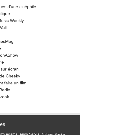
ues d'une cinéphile
itique
 Music Weekly
Wall
riesMag
e
onAShow
ie
 sur écran
 de Cheeky
 faire un film
Radio
Break
tes
Amy Adams
Andy Serkis
Anthony Mackie