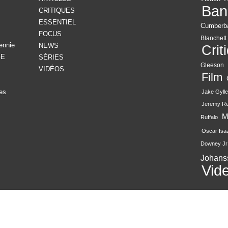
Ban
CRITIQUES
ESSENTIEL
Cumberb
FOCUS
Blanchett
ennie
NEWS
Crit
GE
SÉRIES
Gleeson
VIDÉOS
Film
es
Jake Gylle
Jeremy R
M
Ruffalo
Oscar Isa
Downey Jr
Johans
Vid