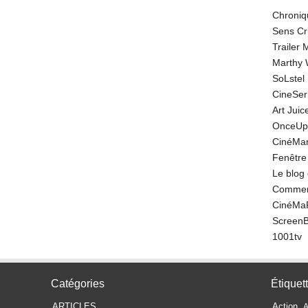
Chroniq
Sens Cr
Trailer
Marthy 
SoLstel
CineSe
Art Juic
OnceUp
CinéMar
Fenêtre
Le blog
Comment
CinéMa
Screen
1001tv
Catégories
Étiquet
ARTICLES
Action