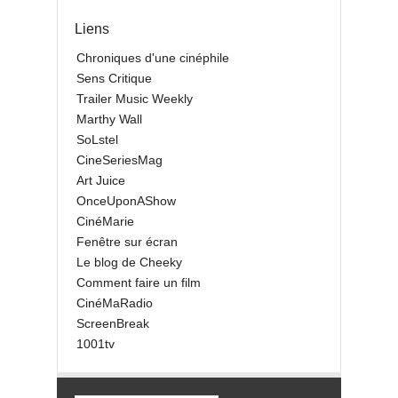
Liens
Chroniques d'une cinéphile
Sens Critique
Trailer Music Weekly
Marthy Wall
SoLstel
CineSeriesMag
Art Juice
OnceUponAShow
CinéMarie
Fenêtre sur écran
Le blog de Cheeky
Comment faire un film
CinéMaRadio
ScreenBreak
1001tv