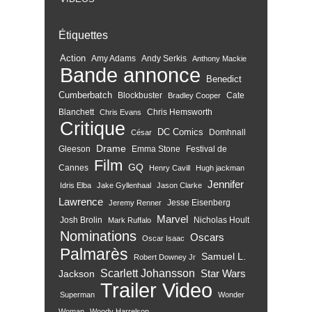
Étiquettes
Action
Amy Adams
Andy Serkis
Anthony Mackie
Bande annonce
Benedict
Cumberbatch
Blockbuster
Cate
Bradley Cooper
Blanchett
Chris Hemsworth
Chris Evans
Critique
DC Comics
Domhnall
César
Drame
Gleeson
Emma Stone
Festival de
Film
GQ
Cannes
Henry Cavill
Hugh jackman
Jennifer
Idris Elba
Jake Gyllenhaal
Jason Clarke
Lawrence
Jesse Eisenberg
Jeremy Renner
Marvel
Josh Brolin
Nicholas Hoult
Mark Ruffalo
Nominations
Oscars
Oscar Isaac
Palmarès
Samuel L.
Robert Downey Jr
Scarlett Johansson
Star Wars
Jackson
Trailer
Video
Superman
Wonder
Woman
Woody Harrelson