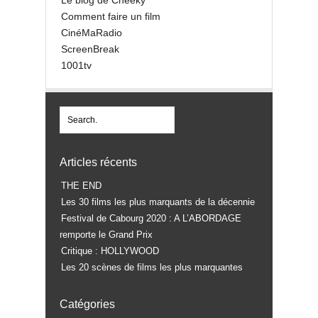
Le blog de Cheeky
Comment faire un film
CinéMaRadio
ScreenBreak
1001tv
Articles récents
THE END
Les 30 films les plus marquants de la décennie
Festival de Cabourg 2020 : A L’ABORDAGE
remporte le Grand Prix
Critique : HOLLYWOOD
Les 20 scènes de films les plus marquantes
Catégories