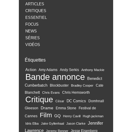
ARTICLES
CRITIQUES
ESSENTIEL
FOCUS
NEWS
SÉRIES
VIDÉOS
Étiquettes
Action
Amy Adams
Andy Serkis
Anthony Mackie
Bande annonce
Benedict
Cumberbatch
Blockbuster
Cate
Bradley Cooper
Blanchett
Chris Hemsworth
Chris Evans
Critique
DC Comics
Domhnall
César
Drame
Gleeson
Emma Stone
Festival de
Film
GQ
Cannes
Henry Cavill
Hugh jackman
Jennifer
Idris Elba
Jake Gyllenhaal
Jason Clarke
Lawrence
Jesse Eisenberg
Jeremy Renner