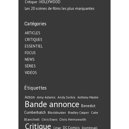
Critique : HOLLYWOOD
Les 20 scènes de films les plus marquantes
Catégories
ARTICLES
CRITIQUES
ESSENTIEL
FOCUS
NEWS
SÉRIES
VIDÉOS
Étiquettes
Action
Amy Adams
Andy Serkis
Anthony Mackie
Bande annonce
Benedict
Cumberbatch
Blockbuster
Cate
Bradley Cooper
Blanchett
Chris Hemsworth
Chris Evans
Critique
DC Comics
Domhnall
César