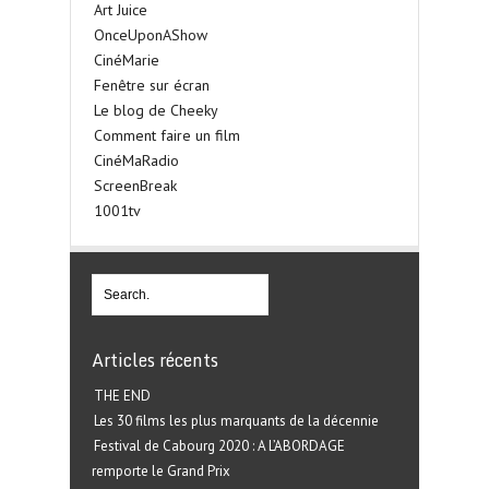
Art Juice
OnceUponAShow
CinéMarie
Fenêtre sur écran
Le blog de Cheeky
Comment faire un film
CinéMaRadio
ScreenBreak
1001tv
Articles récents
THE END
Les 30 films les plus marquants de la décennie
Festival de Cabourg 2020 : A L’ABORDAGE
remporte le Grand Prix