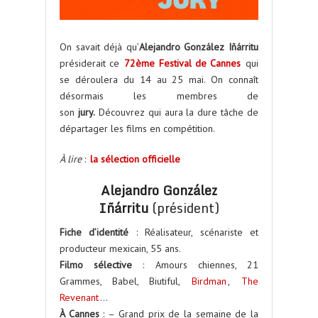
On savait déjà qu’
Alejandro González Iñárritu
présiderait ce
72ème Festival de Cannes
qui
se déroulera du 14 au 25 mai. On connaît
désormais les membres de
son
jury.
Découvrez qui aura la dure tâche de
départager les films en compétition.
À lire
:
la sélection officielle
Alejandro González
Iñárritu
(président)
Fiche d’identité
: Réalisateur, scénariste et
producteur mexicain, 55 ans.
Filmo sélective
: Amours chiennes, 21
Grammes, Babel, Biutiful,
Birdman
,
The
Revenant
…
À Cannes
: – Grand prix de la semaine de la