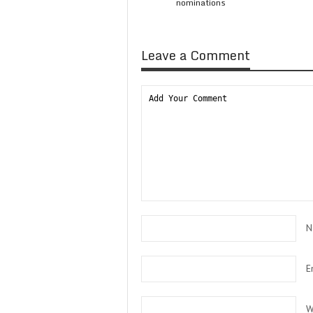
nominations
Leave a Comment
N
E
W