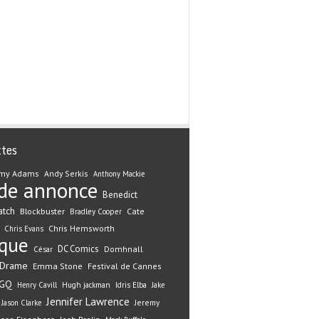
ttes
my Adams
Andy Serkis
Anthony Mackie
de annonce
Benedict
atch
Blockbuster
Cate
Bradley Cooper
Chris Hemsworth
Chris Evans
ique
DC Comics
Domhnall
César
Drame
Emma Stone
Festival de Cannes
GQ
Henry Cavill
Hugh jackman
Idris Elba
Jake
Jennifer Lawrence
Jeremy
Jason Clarke