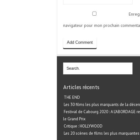
Enreg
navigateur pour mon prochain commentai
Articles récents
THE END
Les 30 films les plus marquants de la décen
Festival de Cabourg 2020 : A L’ABORDAGE r
le Grand Prix
Critique : HOLLYWOOD
Les 20 scènes de films les plus marquantes