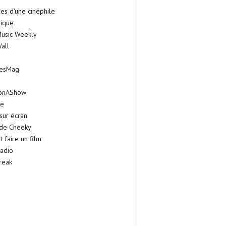
es d'une cinéphile
tique
Music Weekly
all
iesMag
onAShow
ie
sur écran
 de Cheeky
faire un film
adio
reak
 GUILD
OSCARS 2014 : le