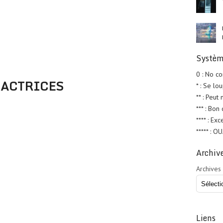
Systèm
0 : No c
ACTRICES
* : Se lo
** : Peut
*** : Bon
**** : Exc
***** : O
Archiv
Archives
Liens