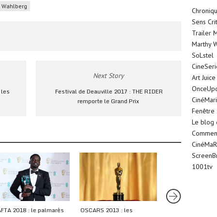
 Wahlberg
Chroniqu
Sens Cri
Trailer 
Marthy W
SoLstel
CineSer
Next Story
Art Juice
OnceUp
 les
Festival de Deauville 2017 : THE RIDER
CinéMar
remporte le Grand Prix
Fenêtre 
Le blog
Comment 
CinéMaR
ScreenB
1001tv
FTA 2018 : le palmarès
OSCARS 2013 : les
SCREEN ACTORS