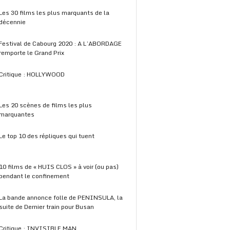
Les 30 films les plus marquants de la
décennie
Festival de Cabourg 2020 : A L’ABORDAGE
remporte le Grand Prix
Critique : HOLLYWOOD
Les 20 scènes de films les plus
marquantes
Le top 10 des répliques qui tuent
10 films de « HUIS CLOS » à voir (ou pas)
pendant le confinement
La bande annonce folle de PENINSULA, la
suite de Dernier train pour Busan
Critique : INVISIBLE MAN