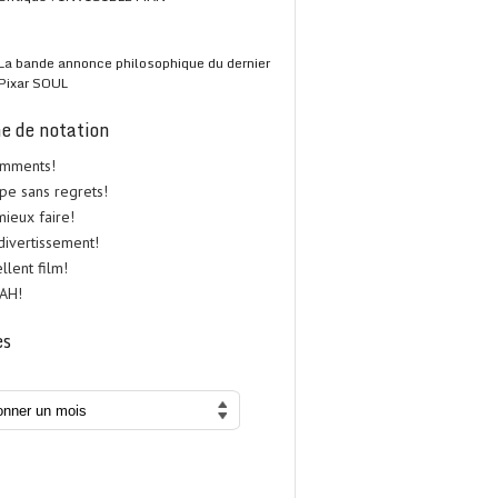
La bande annonce philosophique du dernier
Pixar SOUL
e de notation
omments!
upe sans regrets!
 mieux faire!
 divertissement!
ellent film!
UAH!
es