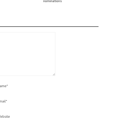
nominations
AWARDS 2018 : l
nominations
ame*
mail*
ebsite