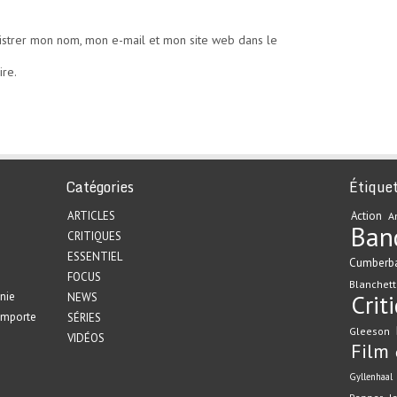
istrer mon nom, mon e-mail et mon site web dans le
re.
Catégories
Étique
ARTICLES
Action
A
Ban
CRITIQUES
ESSENTIEL
Cumberb
FOCUS
Blanchett
nie
Crit
NEWS
emporte
SÉRIES
Gleeson
VIDÉOS
Film
Gyllenhaal