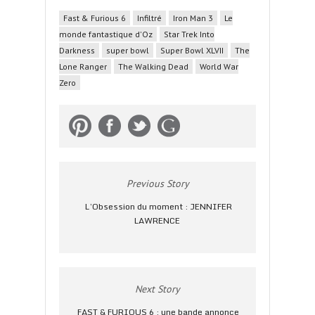
Fast & Furious 6
Infiltré
Iron Man 3
Le
monde fantastique d'Oz
Star Trek Into
Darkness
super bowl
Super Bowl XLVII
The
Lone Ranger
The Walking Dead
World War
Zero
Previous Story
L’Obsession du moment : JENNIFER
LAWRENCE
Next Story
FAST & FURIOUS 6 : une bande annonce