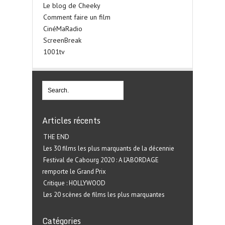
Le blog de Cheeky
Comment faire un film
CinéMaRadio
ScreenBreak
1001tv
Articles récents
THE END
Les 30 films les plus marquants de la décennie
Festival de Cabourg 2020 : A L’ABORDAGE
remporte le Grand Prix
Critique : HOLLYWOOD
Les 20 scènes de films les plus marquantes
Catégories