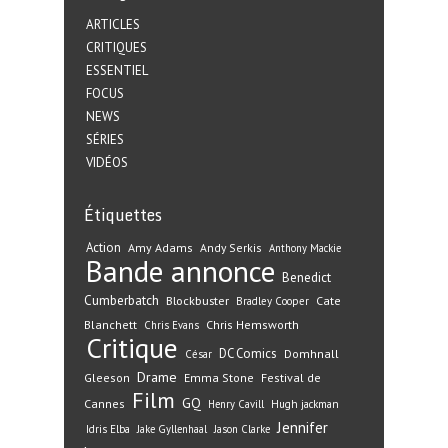
ARTICLES
CRITIQUES
ESSENTIEL
FOCUS
NEWS
SÉRIES
VIDÉOS
Étiquettes
Action
Amy Adams
Andy Serkis
Anthony Mackie
Bande annonce
Benedict
Cumberbatch
Blockbuster
Cate
Bradley Cooper
Blanchett
Chris Hemsworth
Chris Evans
Critique
DC Comics
Domhnall
César
Drame
Gleeson
Emma Stone
Festival de
Film
GQ
Cannes
Henry Cavill
Hugh jackman
Jennifer
Idris Elba
Jake Gyllenhaal
Jason Clarke