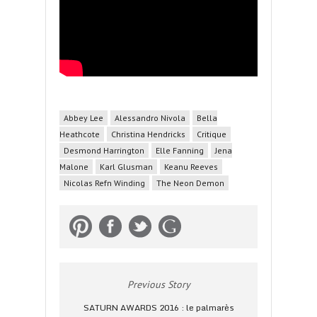
Abbey Lee
Alessandro Nivola
Bella
Heathcote
Christina Hendricks
Critique
Desmond Harrington
Elle Fanning
Jena
Malone
Karl Glusman
Keanu Reeves
Nicolas Refn Winding
The Neon Demon
Previous Story
SATURN AWARDS 2016 : le palmarès