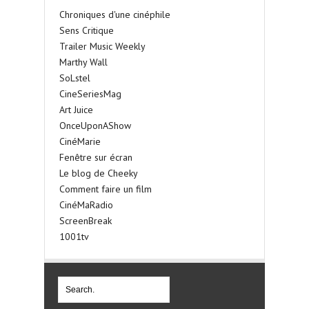
Chroniques d'une cinéphile
Sens Critique
Trailer Music Weekly
Marthy Wall
SoLstel
CineSeriesMag
Art Juice
OnceUponAShow
CinéMarie
Fenêtre sur écran
Le blog de Cheeky
Comment faire un film
CinéMaRadio
ScreenBreak
1001tv