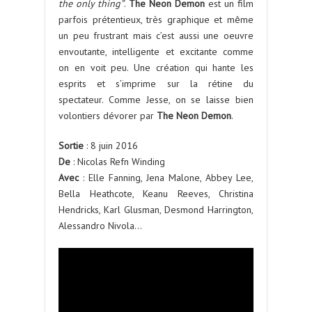
the only thing”
.
The Neon Demon
est un film
parfois prétentieux, très graphique et même
un peu frustrant mais c’est aussi une oeuvre
envoutante, intelligente et excitante comme
on en voit peu. Une création qui hante les
esprits et s’imprime sur la rétine du
spectateur. Comme Jesse, on se laisse bien
volontiers dévorer par
The Neon Demon
.
Sortie
: 8 juin 2016
De
: Nicolas Refn Winding
Avec
: Elle Fanning, Jena Malone, Abbey Lee,
Bella Heathcote, Keanu Reeves, Christina
Hendricks, Karl Glusman, Desmond Harrington,
Alessandro Nivola…