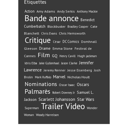
Étiquettes
Action
Amy Adams
Andy Serkis
Anthony Mackie
Bande annonce
Benedict
Cumberbatch
Blockbuster
Cate
Bradley Cooper
Blanchett
Chris Hemsworth
Chris Evans
Critique
DC Comics
Domhnall
César
Drame
Gleeson
Emma Stone
Festival de
Film
GQ
Cannes
Henry Cavill
Hugh jackman
Jennifer
Idris Elba
Jake Gyllenhaal
Jason Clarke
Lawrence
Jeremy Renner
Jesse Eisenberg
Josh
Marvel
Nicholas Hoult
Brolin
Mark Ruffalo
Nominations
Oscars
Oscar Isaac
Palmarès
Samuel L.
Robert Downey Jr
Scarlett Johansson
Star Wars
Jackson
Trailer
Video
Superman
Wonder
Woman
Woody Harrelson