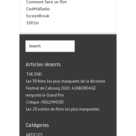
Comment faire un film
CinéMaRadio
ScreenBreak
1001tv
Articles récents
THE END
Les 30 films les plus marquants de la décennie
Festival de Cabourg 2020 : A L’ABORDAGE
remporte le Grand Prix
Critique : HOLLYWOOD
Les 20 scènes de films les plus marquantes
Catégories
ARTICLES