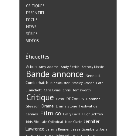
CRITIQUES
ESSENTIEL
FOCUS
NEWS
SÉRIES
VIDÉOS
Étiquettes
Action
Amy Adams
Andy Serkis
Anthony Mackie
Bande annonce
Benedict
Cumberbatch
Blockbuster
Cate
Bradley Cooper
Blanchett
Chris Hemsworth
Chris Evans
Critique
DC Comics
Domhnall
César
Drame
Gleeson
Emma Stone
Festival de
Film
GQ
Cannes
Henry Cavill
Hugh jackman
Jennifer
Idris Elba
Jake Gyllenhaal
Jason Clarke
Lawrence
Jeremy Renner
Jesse Eisenberg
Josh