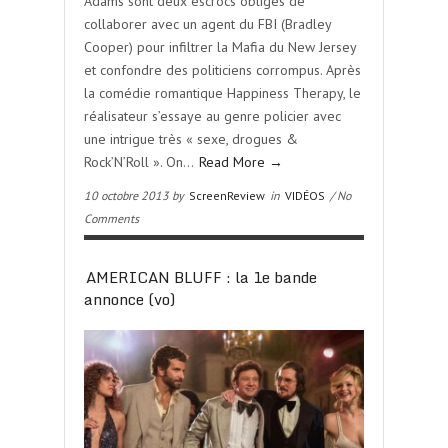
Adams sont deux escrocs obligés de
collaborer avec un agent du FBI (Bradley
Cooper) pour infiltrer la Mafia du New Jersey
et confondre des politiciens corrompus. Après
la comédie romantique Happiness Therapy, le
réalisateur s’essaye au genre policier avec
une intrigue très « sexe, drogues &
Rock’N’Roll ». On…
Read More →
10 octobre 2013 by
ScreenReview
in
VIDÉOS
/ No
Comments
AMERICAN BLUFF : la 1e bande
annonce (vo)