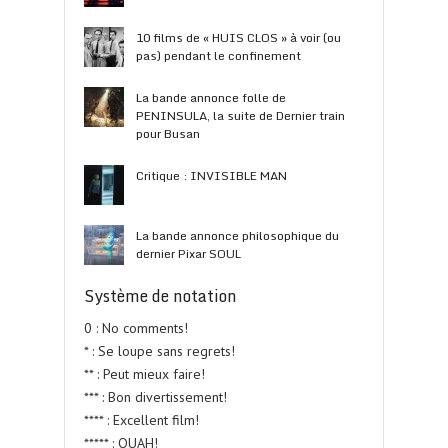
10 films de « HUIS CLOS » à voir (ou
pas) pendant le confinement
La bande annonce folle de
PENINSULA, la suite de Dernier train
pour Busan
Critique : INVISIBLE MAN
La bande annonce philosophique du
dernier Pixar SOUL
Système de notation
0 : No comments!
* : Se loupe sans regrets!
** : Peut mieux faire!
*** : Bon divertissement!
**** : Excellent film!
***** : OUAH!