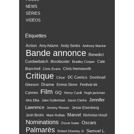
NEWS
SÉRIES
VIDÉOS
Étiquettes
Action
Amy Adams
Andy Serkis
Anthony Mackie
Bande annonce
Benedict
Cumberbatch
Blockbuster
Cate
Bradley Cooper
Blanchett
Chris Hemsworth
Chris Evans
Critique
DC Comics
Domhnall
César
Drame
Gleeson
Emma Stone
Festival de
Film
GQ
Cannes
Henry Cavill
Hugh jackman
Jennifer
Idris Elba
Jake Gyllenhaal
Jason Clarke
Lawrence
Jesse Eisenberg
Jeremy Renner
Marvel
Josh Brolin
Nicholas Hoult
Mark Ruffalo
Nominations
Oscars
Oscar Isaac
Palmarès
Samuel L.
Robert Downey Jr