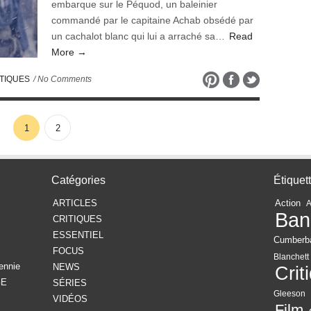
embarque sur le Péquod, un baleinier
commandé par le capitaine Achab obsédé par
un cachalot blanc qui lui a arraché sa…
Read
More →
TIQUES
/ No Comments
1
2
Catégories
Étiquet
ARTICLES
Action
Ban
CRITIQUES
ESSENTIEL
Cumberb
FOCUS
Blanchett
ennie
NEWS
Crit
GE
SÉRIES
Gleeson
VIDÉOS
Film