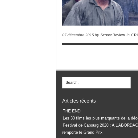
07 décembre 2015 by
ScreenReview
in
CRI
Articles récents
THE END
Les 30 films les plus marquants de la déc
Festival de Cabourg 2020 : A L’ABORDA
remporte le Grand Prix