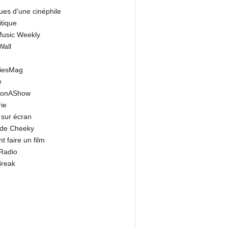
ues d'une cinéphile
itique
 Music Weekly
Wall
riesMag
e
onAShow
ie
 sur écran
 de Cheeky
 faire un film
Radio
Break