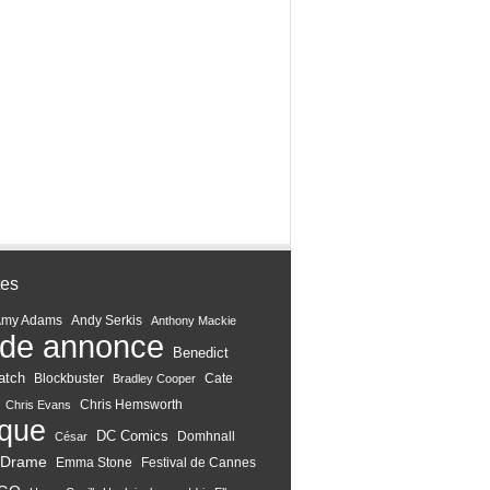
tes
Amy Adams
Andy Serkis
Anthony Mackie
de annonce
Benedict
atch
Blockbuster
Cate
Bradley Cooper
Chris Hemsworth
Chris Evans
ique
DC Comics
Domhnall
César
Drame
Emma Stone
Festival de Cannes