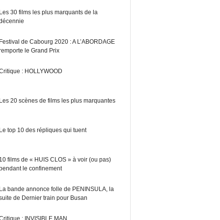
Les 30 films les plus marquants de la
décennie
Festival de Cabourg 2020 : A L’ABORDAGE
remporte le Grand Prix
Critique : HOLLYWOOD
Les 20 scènes de films les plus marquantes
Le top 10 des répliques qui tuent
10 films de « HUIS CLOS » à voir (ou pas)
pendant le confinement
La bande annonce folle de PENINSULA, la
suite de Dernier train pour Busan
Critique : INVISIBLE MAN