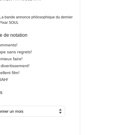
La bande annonce philosophique du dernier
Pixar SOUL
 de notation
comments!
oupe sans regrets!
 mieux faire!
n divertissement!
cellent film!
OUAH!
es