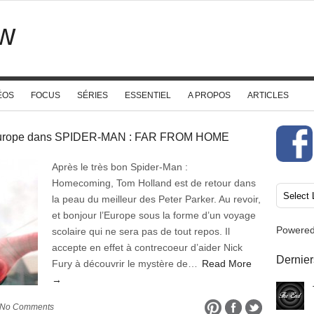
w
ÉOS
FOCUS
SÉRIES
ESSENTIEL
A PROPOS
ARTICLES
 Europe dans SPIDER-MAN : FAR FROM HOME
Après le très bon Spider-Man :
Homecoming, Tom Holland est de retour dans
la peau du meilleur des Peter Parker. Au revoir,
et bonjour l’Europe sous la forme d’un voyage
Powere
scolaire qui ne sera pas de tout repos. Il
accepte en effet à contrecoeur d’aider Nick
Dernier
Fury à découvrir le mystère de…
Read More
→
 No Comments