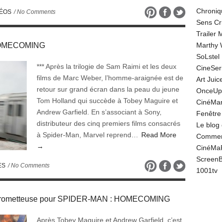
Chroniq
DÉOS
/ No Comments
Sens Cr
Trailer
 HOMECOMING
Marthy 
SoLstel
*** Après la trilogie de Sam Raimi et les deux
CineSe
films de Marc Weber, l’homme-araignée est de
Art Juic
retour sur grand écran dans la peau du jeune
OnceUp
Tom Holland qui succède à Tobey Maguire et
CinéMar
Andrew Garfield. En s’associant à Sony,
Fenêtre
distributeur des cinq premiers films consacrés
Le blog
à Spider-Man, Marvel reprend…
Read More
Comment
→
CinéMa
Screen
ES
/ No Comments
1001tv
prometteuse pour SPIDER-MAN : HOMECOMING
Après Tobey Maguire et Andrew Garfield, c’est