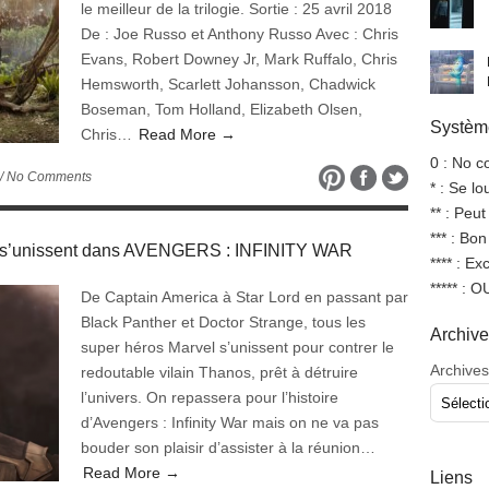
le meilleur de la trilogie. Sortie : 25 avril 2018
De : Joe Russo et Anthony Russo Avec : Chris
Evans, Robert Downey Jr, Mark Ruffalo, Chris
Hemsworth, Scarlett Johansson, Chadwick
Boseman, Tom Holland, Elizabeth Olsen,
Système
Chris…
Read More →
0 : No 
/ No Comments
* : Se l
** : Peut
*** : Bo
el s’unissent dans AVENGERS : INFINITY WAR
**** : Ex
***** : 
De Captain America à Star Lord en passant par
Black Panther et Doctor Strange, tous les
Archiv
super héros Marvel s’unissent pour contrer le
Archives
redoutable vilain Thanos, prêt à détruire
l’univers. On repassera pour l’histoire
d’Avengers : Infinity War mais on ne va pas
bouder son plaisir d’assister à la réunion…
Read More →
Liens