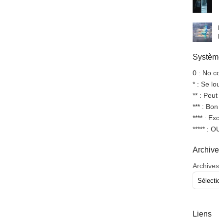
Système
0 : No 
* : Se l
** : Peut
*** : Bo
**** : Ex
***** : 
Archiv
Archives
Liens