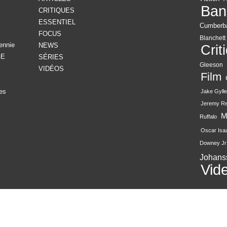
Ban
CRITIQUES
ESSENTIEL
Cumberb
FOCUS
Blanchett
ennie
NEWS
Crit
GE
SÉRIES
Gleeson
VIDÉOS
Film
es
Jake Gylle
Jeremy R
M
Ruffalo
Oscar Isa
Downey Jr
Johans
Vid