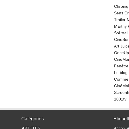
Chroniq
Sens Cr
Trailer
Marthy 
SoLstel
CineSe
Art Juic
OnceUp
CinéMar
Fenêtre
Le blog
Comment
CinéMa
Screen
1001tv
Catégories
Étiquet
ARTICLES
Action