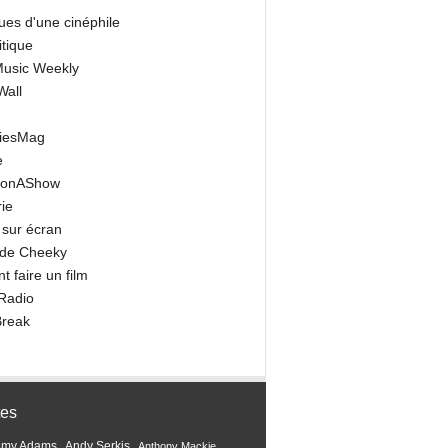
ues d'une cinéphile
itique
 Music Weekly
Wall
riesMag
e
onAShow
ie
 sur écran
 de Cheeky
 faire un film
Radio
Break
tes
Amy Adams
Andy Serkis
Anthony Mackie