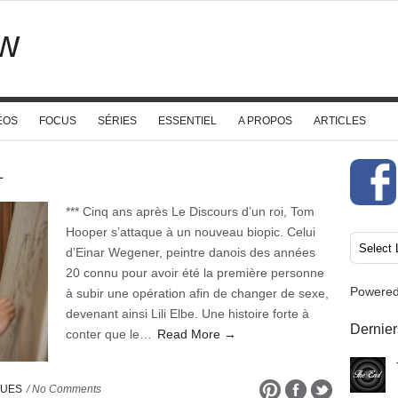
w
ÉOS
FOCUS
SÉRIES
ESSENTIEL
A PROPOS
ARTICLES
L
*** Cinq ans après Le Discours d’un roi, Tom
Hooper s’attaque à un nouveau biopic. Celui
d’Einar Wegener, peintre danois des années
20 connu pour avoir été la première personne
Powere
à subir une opération afin de changer de sexe,
devenant ainsi Lili Elbe. Une histoire forte à
Dernier
conter que le…
Read More →
QUES
/ No Comments