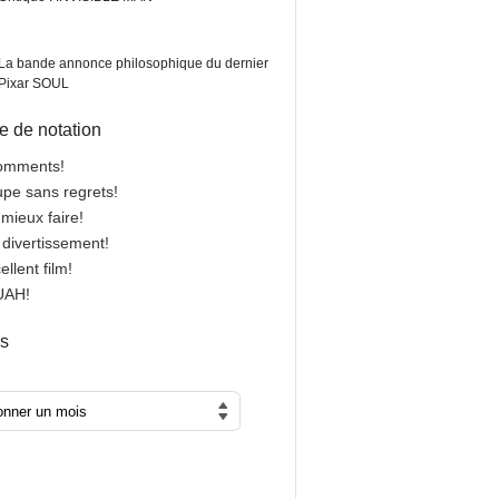
La bande annonce philosophique du dernier
Pixar SOUL
 de notation
comments!
oupe sans regrets!
 mieux faire!
n divertissement!
cellent film!
OUAH!
es