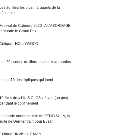
Les 30 films les plus marquants de la
décennie
Festival de Cabourg 2020 : A L’ABORDAGE
remporte le Grand Prix
Critique : HOLLYWOOD
Les 20 scènes de films les plus marquantes
Le top 10 des répliques qui tuent
10 films de « HUIS CLOS » à voir (ou pas)
pendant le confinement
La bande annonce folle de PENINSULA, la
suite de Dernier train pour Busan
Critique : INVISIBLE MAN