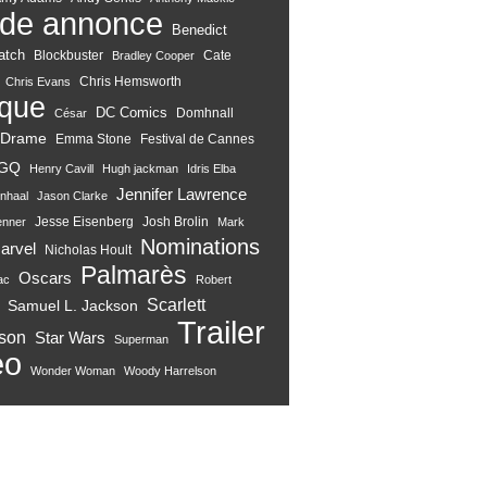
de annonce
Benedict
atch
Blockbuster
Cate
Bradley Cooper
Chris Hemsworth
Chris Evans
ique
DC Comics
Domhnall
César
Drame
Emma Stone
Festival de Cannes
GQ
Henry Cavill
Hugh jackman
Idris Elba
Jennifer Lawrence
nhaal
Jason Clarke
Jesse Eisenberg
Josh Brolin
enner
Mark
Nominations
arvel
Nicholas Hoult
Palmarès
Oscars
ac
Robert
Scarlett
Samuel L. Jackson
Trailer
son
Star Wars
Superman
eo
Wonder Woman
Woody Harrelson