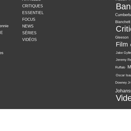
Ban
CRITIQUES
ESSENTIEL
Cumberb
FOCUS
Blanchett
ennie
NEWS
Crit
GE
SÉRIES
Gleeson
VIDÉOS
Film
es
Jake Gylle
Jeremy R
M
Ruffalo
Oscar Isa
Downey Jr
Johans
Vid