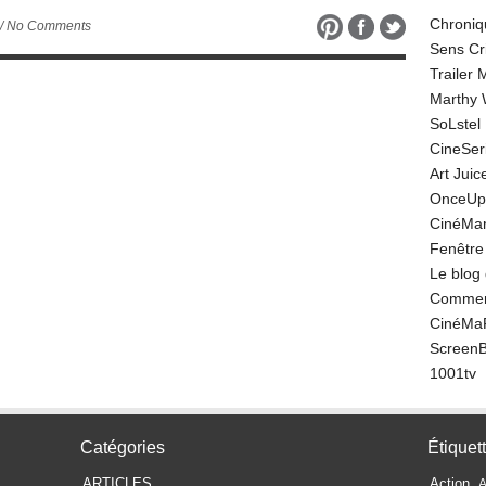
Chroniq
/ No Comments
Sens Cr
Trailer
Marthy 
SoLstel
CineSe
Art Juic
OnceUp
CinéMar
Fenêtre
Le blog
Comment
CinéMa
Screen
1001tv
Catégories
Étiquet
ARTICLES
Action