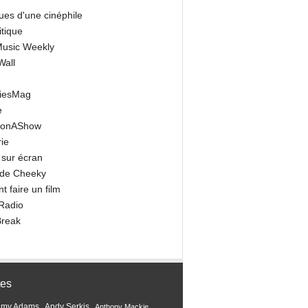
ues d'une cinéphile
itique
 Music Weekly
Wall
riesMag
e
onAShow
ie
 sur écran
 de Cheeky
 faire un film
Radio
Break
tes
Amy Adams
Andy Serkis
Anthony Mackie