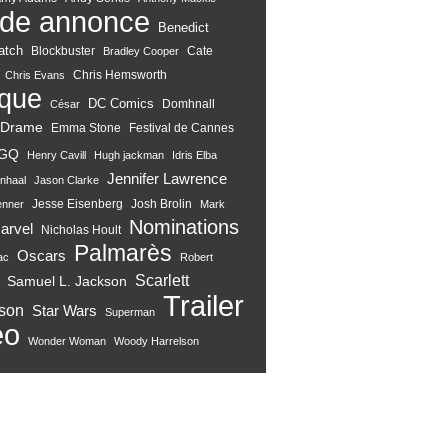
de annonce
Benedict
atch
Blockbuster
Cate
Bradley Cooper
Chris Hemsworth
Chris Evans
ique
DC Comics
Domhnall
César
Drame
Emma Stone
Festival de Cannes
GQ
Henry Cavill
Hugh jackman
Idris Elba
Jennifer Lawrence
nhaal
Jason Clarke
Jesse Eisenberg
Josh Brolin
enner
Mark
Nominations
arvel
Nicholas Hoult
Palmarès
Oscars
ac
Robert
Scarlett
Samuel L. Jackson
Trailer
son
Star Wars
Superman
eo
Wonder Woman
Woody Harrelson