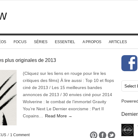
w
ÉOS
FOCUS
SÉRIES
ESSENTIEL
A PROPOS
ARTICLES
 plus originales de 2013
(Cliquez sur les liens en rouge pour lire les
critiques des films) À lire aussi : Top 10 et flops
ciné de 2013 / Les 15 meilleures bandes
annonces de 2013 / 30 envies ciné pour 2014
Powere
Wolverine : le combat de l’immortel Gravity
You’re Next Le Dernier exorcisme : Part II
Dernier
Copains…
Read More →
CUS
/
1 Comment