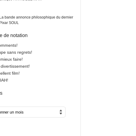
La bande annonce philosophique du dernier
Pixar SOUL
 de notation
comments!
oupe sans regrets!
 mieux faire!
n divertissement!
cellent film!
OUAH!
es