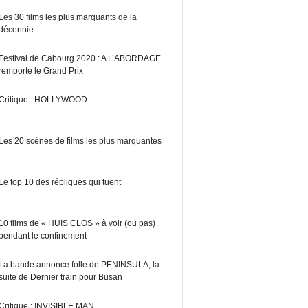
Les 30 films les plus marquants de la
décennie
Festival de Cabourg 2020 : A L’ABORDAGE
remporte le Grand Prix
Critique : HOLLYWOOD
Les 20 scènes de films les plus marquantes
Le top 10 des répliques qui tuent
10 films de « HUIS CLOS » à voir (ou pas)
pendant le confinement
La bande annonce folle de PENINSULA, la
suite de Dernier train pour Busan
Critique : INVISIBLE MAN