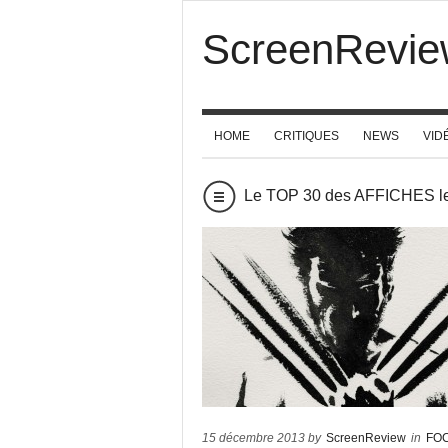
ScreenRevie
HOME
CRITIQUES
NEWS
VID
Le TOP 30 des AFFICHES les
15 décembre 2013 by
ScreenReview
in
FO