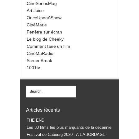
CineSeriesMag
Art Juice
OnceUponAShow
CinéMarie
Fenêtre sur écran
Le blog de Cheeky
Comment faire un film
CinéMaRadio
ScreenBreak
1001tv
Articles récents
THE END
Les 30 films les plus marquants de la décennie
Festival de Cabourg 2020 : A L’ABORDAGE