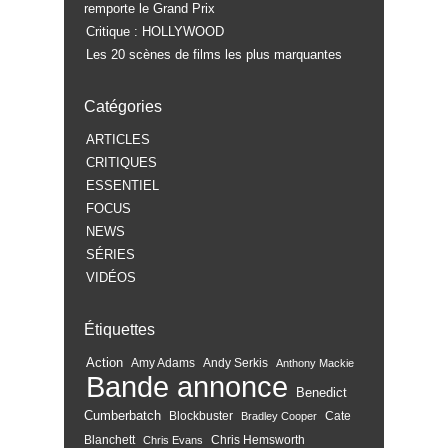
remporte le Grand Prix
Critique : HOLLYWOOD
Les 20 scènes de films les plus marquantes
Catégories
ARTICLES
CRITIQUES
ESSENTIEL
FOCUS
NEWS
SÉRIES
VIDÉOS
Étiquettes
Action
Amy Adams
Andy Serkis
Anthony Mackie
Bande annonce
Benedict
Cumberbatch
Blockbuster
Cate
Bradley Cooper
Blanchett
Chris Hemsworth
Chris Evans