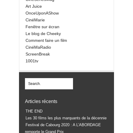
Art Juice
OnceUponAShow
CinéMarie
Fenêtre sur écran
Le blog de Cheeky
Comment faire un film
CinéMaRadio
ScreenBreak
1001tv
Articles récents
THE END
Les 30 films les plus marquants de la décennie
Festival de Cabourg 2020 : A L’ABORDAGE
remporte le Grand Prix