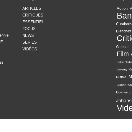
ARTICLES
Action
Ban
CRITIQUES
ESSENTIEL
Cumberb
FOCUS
Blanchett
ennie
NEWS
Crit
GE
SÉRIES
Gleeson
VIDÉOS
Film
es
Jake Gylle
Jeremy R
M
Ruffalo
Oscar Isa
Downey Jr
Johans
Vid