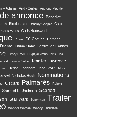
Amy Adams
Andy Serkis
Anthony Mackie
de annonce
Benedict
atch
Blockbuster
Cate
Bradley Cooper
Chris Hemsworth
Chris Evans
ique
DC Comics
Domhnall
César
Drame
Emma Stone
Festival de Cannes
GQ
Henry Cavill
Hugh jackman
Idris Elba
Jennifer Lawrence
nhaal
Jason Clarke
Jesse Eisenberg
Josh Brolin
enner
Mark
Nominations
arvel
Nicholas Hoult
Palmarès
Oscars
ac
Robert
Scarlett
Samuel L. Jackson
Trailer
son
Star Wars
Superman
eo
Wonder Woman
Woody Harrelson