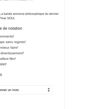
La bande annonce philosophique du dernier
Pixar SOUL
 de notation
comments!
oupe sans regrets!
 mieux faire!
n divertissement!
cellent film!
OUAH!
es