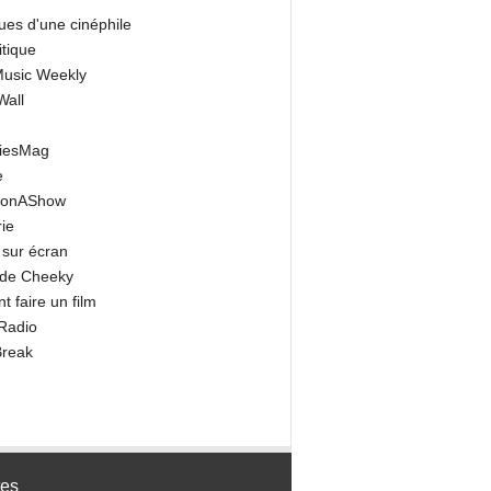
ues d'une cinéphile
itique
 Music Weekly
Wall
riesMag
e
onAShow
ie
 sur écran
 de Cheeky
 faire un film
Radio
Break
tes