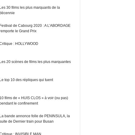
Les 30 films les plus marquants de la
décennie
Festival de Cabourg 2020 : A L’ABORDAGE
remporte le Grand Prix
Critique : HOLLYWOOD
Les 20 scènes de films les plus marquantes
Le top 10 des répliques qui tuent
10 films de « HUIS CLOS » à voir (ou pas)
pendant le confinement
La bande annonce folle de PENINSULA, la
suite de Dernier train pour Busan
Critique : INVISIBLE MAN