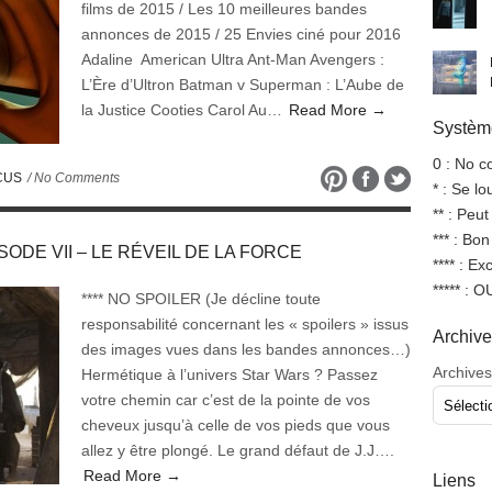
films de 2015 / Les 10 meilleures bandes
annonces de 2015 / 25 Envies ciné pour 2016
Adaline American Ultra Ant-Man Avengers :
L’Ère d’Ultron Batman v Superman : L’Aube de
la Justice Cooties Carol Au…
Read More →
Système
0 : No 
CUS
/ No Comments
* : Se l
** : Peut
*** : Bo
PISODE VII – LE RÉVEIL DE LA FORCE
**** : Ex
***** : 
**** NO SPOILER (Je décline toute
responsabilité concernant les « spoilers » issus
Archiv
des images vues dans les bandes annonces…)
Archives
Hermétique à l’univers Star Wars ? Passez
votre chemin car c’est de la pointe de vos
cheveux jusqu’à celle de vos pieds que vous
allez y être plongé. Le grand défaut de J.J….
Read More →
Liens