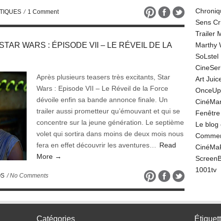
Chroniq
TIQUES
/
1 Comment
Sens Cr
Trailer
e STAR WARS : ÉPISODE VII – LE RÉVEIL DE LA
Marthy 
SoLstel
CineSe
Après plusieurs teasers très excitants, Star
Art Juic
Wars : Episode VII – Le Réveil de la Force
OnceUp
dévoile enfin sa bande annonce finale. Un
CinéMar
trailer aussi prometteur qu’émouvant et qui se
Fenêtre
concentre sur la jeune génération. Le septième
Le blog
volet qui sortira dans moins de deux mois nous
Comment
fera en effet découvrir les aventures…
Read
CinéMa
More →
Screen
1001tv
OS
/ No Comments
Catégories
Étiquet