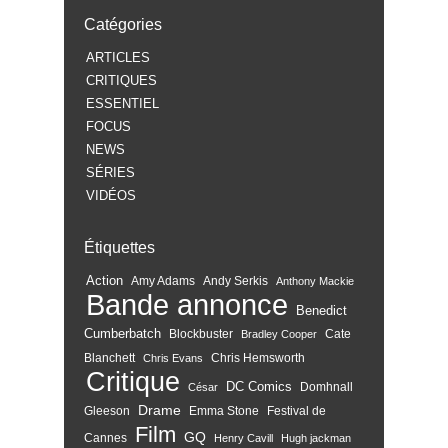
Catégories
ARTICLES
CRITIQUES
ESSENTIEL
FOCUS
NEWS
SÉRIES
VIDÉOS
Étiquettes
Action
Amy Adams
Andy Serkis
Anthony Mackie
Bande annonce
Benedict
Cumberbatch
Blockbuster
Cate
Bradley Cooper
Blanchett
Chris Hemsworth
Chris Evans
Critique
DC Comics
Domhnall
César
Drame
Gleeson
Emma Stone
Festival de
Film
GQ
Cannes
Henry Cavill
Hugh jackman