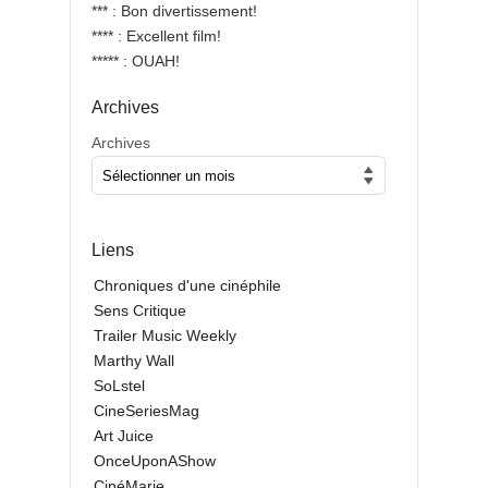
*** : Bon divertissement!
**** : Excellent film!
***** : OUAH!
Archives
Archives
Liens
Chroniques d'une cinéphile
Sens Critique
Trailer Music Weekly
Marthy Wall
SoLstel
CineSeriesMag
Art Juice
OnceUponAShow
CinéMarie