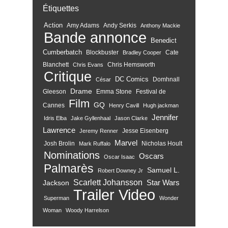
Étiquettes
Action
Amy Adams
Andy Serkis
Anthony Mackie
Bande annonce
Benedict
Cumberbatch
Blockbuster
Cate
Bradley Cooper
Blanchett
Chris Hemsworth
Chris Evans
Critique
DC Comics
Domhnall
César
Drame
Gleeson
Emma Stone
Festival de
Film
GQ
Cannes
Henry Cavill
Hugh jackman
Jennifer
Idris Elba
Jake Gyllenhaal
Jason Clarke
Lawrence
Jesse Eisenberg
Jeremy Renner
Marvel
Josh Brolin
Nicholas Hoult
Mark Ruffalo
Nominations
Oscars
Oscar Isaac
Palmarès
Samuel L.
Robert Downey Jr
Scarlett Johansson
Star Wars
Jackson
Trailer
Video
Superman
Wonder
Woman
Woody Harrelson