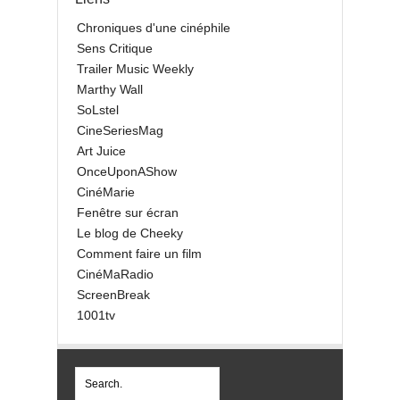
Chroniques d'une cinéphile
Sens Critique
Trailer Music Weekly
Marthy Wall
SoLstel
CineSeriesMag
Art Juice
OnceUponAShow
CinéMarie
Fenêtre sur écran
Le blog de Cheeky
Comment faire un film
CinéMaRadio
ScreenBreak
1001tv