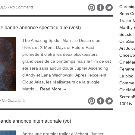
Chroniq
QUES
/ No Comments
Sens Cr
Trailer
 bande annonce spectaculaire (vost)
Marthy 
SoLstel
The Amazing Spider-Man : le Destin d’un
CineSe
Héros et X-Men : Days of Future Past
Art Juic
promettent d’être les deux blockbusters
OnceUp
grandioses de ce printemps mais le film de cet
CinéMar
été sera sans aucun doute Jupiter Ascending
Fenêtre
d’Andy et Lana Wachowski. Après l’excellent
Le blog
Cloud Atlas, les réalisateurs de la trilogie
Comment
Matrix…
Read More →
CinéMa
Screen
/ No Comments
1001tv
nde annonce internationale (vo)
Après une premier trailer alléchant, Jupiter