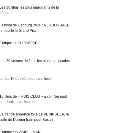
Les 30 films les plus marquants de la
décennie
Festival de Cabourg 2020 : A L’ABORDAGE
remporte le Grand Prix
Critique : HOLLYWOOD
Les 20 scènes de films les plus marquantes
Le top 10 des répliques qui tuent
10 films de « HUIS CLOS » à voir (ou pas)
pendant le confinement
La bande annonce folle de PENINSULA, la
suite de Dernier train pour Busan
Critique : INVISIBLE MAN