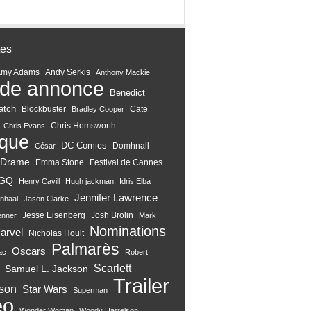
tes
Amy Adams
Andy Serkis
Anthony Mackie
de annonce
Benedict
atch
Blockbuster
Cate
Bradley Cooper
Chris Hemsworth
Chris Evans
ique
DC Comics
Domhnall
César
Drame
Emma Stone
Festival de Cannes
GQ
Henry Cavill
Hugh jackman
Idris Elba
Jennifer Lawrence
nhaal
Jason Clarke
Jesse Eisenberg
Josh Brolin
enner
Mark
Nominations
arvel
Nicholas Hoult
Palmarès
Oscars
ac
Robert
Scarlett
Samuel L. Jackson
Trailer
son
Star Wars
Superman
eo
Wonder Woman
Woody Harrelson