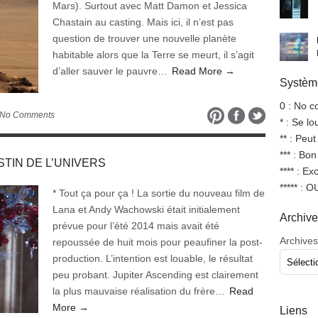
Mars). Surtout avec Matt Damon et Jessica
Chastain au casting. Mais ici, il n’est pas
question de trouver une nouvelle planète
habitable alors que la Terre se meurt, il s’agit
d’aller sauver le pauvre…
Read More →
Système
0 : No 
 No Comments
* : Se l
** : Peut
*** : Bo
DESTIN DE L’UNIVERS
**** : Ex
***** : 
* Tout ça pour ça ! La sortie du nouveau film de
Lana et Andy Wachowski était initialement
Archiv
prévue pour l’été 2014 mais avait été
Archives
repoussée de huit mois pour peaufiner la post-
production. L’intention est louable, le résultat
peu probant. Jupiter Ascending est clairement
la plus mauvaise réalisation du frère…
Read
More →
Liens