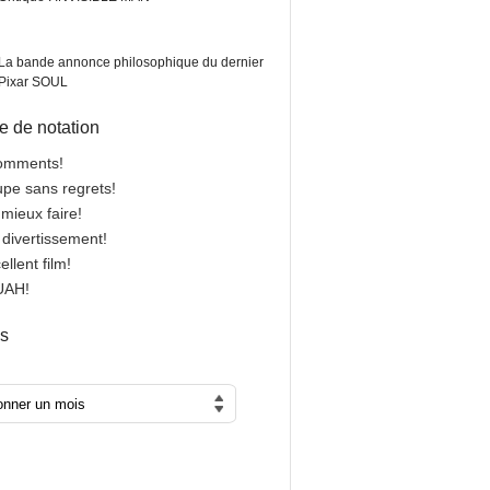
La bande annonce philosophique du dernier
Pixar SOUL
 de notation
comments!
oupe sans regrets!
 mieux faire!
n divertissement!
cellent film!
OUAH!
es