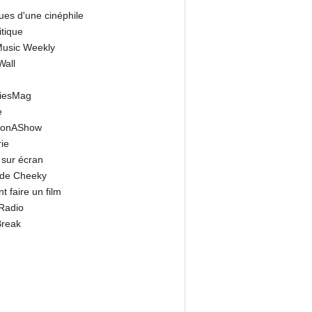
ues d'une cinéphile
itique
 Music Weekly
Wall
riesMag
e
onAShow
ie
 sur écran
 de Cheeky
 faire un film
Radio
Break