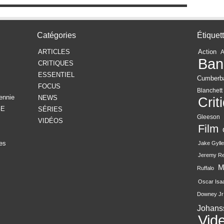
Catégories
Étiquet
ARTICLES
Action
Ban
CRITIQUES
ESSENTIEL
Cumberb
FOCUS
Blanchett
ennie
NEWS
Crit
GE
SÉRIES
Gleeson
VIDÉOS
Film
es
Jake Gylle
Jeremy R
M
Ruffalo
Oscar Isa
Downey Jr
Johans
Vid