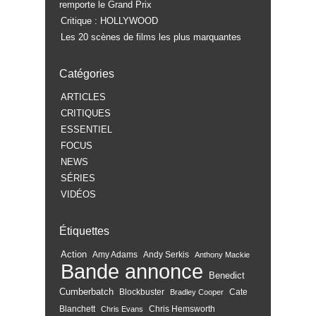
remporte le Grand Prix
Critique : HOLLYWOOD
Les 20 scènes de films les plus marquantes
Catégories
ARTICLES
CRITIQUES
ESSENTIEL
FOCUS
NEWS
SÉRIES
VIDÉOS
Étiquettes
Action
Amy Adams
Andy Serkis
Anthony Mackie
Bande annonce
Benedict
Cumberbatch
Blockbuster
Cate
Bradley Cooper
Blanchett
Chris Hemsworth
Chris Evans