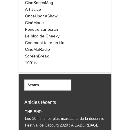
CineSeriesMag
Art Juice
OnceUponAShow
CinéMarie
Fenêtre sur écran
Le blog de Cheeky
Comment faire un film
CinéMaRadio
ScreenBreak
1001tv
Articles récents
THE END
Les 30 films les plus marquants de la décennie
Festival de Cabourg 2020 : A L’ABORDAGE