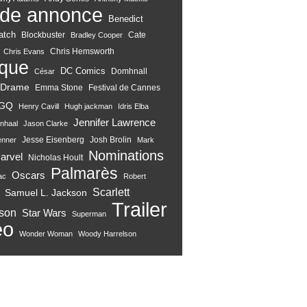
de annonce
Benedict
atch
Blockbuster
Cate
Bradley Cooper
Chris Hemsworth
Chris Evans
ique
DC Comics
Domhnall
César
Drame
Emma Stone
Festival de Cannes
GQ
Henry Cavill
Hugh jackman
Idris Elba
Jennifer Lawrence
nhaal
Jason Clarke
Jesse Eisenberg
Josh Brolin
enner
Mark
Nominations
arvel
Nicholas Hoult
Palmarès
Oscars
ac
Robert
Scarlett
Samuel L. Jackson
Trailer
son
Star Wars
Superman
eo
Wonder Woman
Woody Harrelson