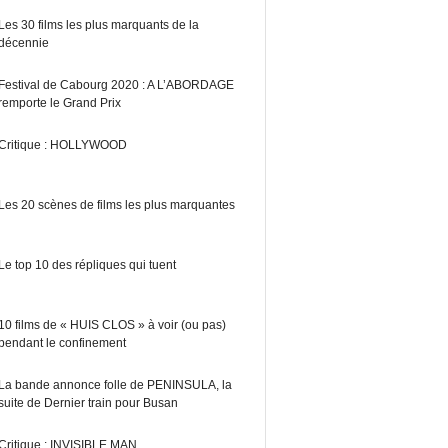
Les 30 films les plus marquants de la
décennie
Festival de Cabourg 2020 : A L’ABORDAGE
remporte le Grand Prix
Critique : HOLLYWOOD
Les 20 scènes de films les plus marquantes
Le top 10 des répliques qui tuent
10 films de « HUIS CLOS » à voir (ou pas)
pendant le confinement
La bande annonce folle de PENINSULA, la
suite de Dernier train pour Busan
Critique : INVISIBLE MAN