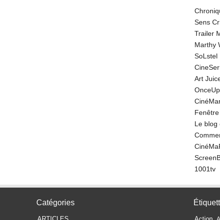
Chroniq
Sens Cr
Trailer
Marthy 
SoLstel
CineSe
Art Juic
OnceUp
CinéMar
Fenêtre
Le blog
Comment
CinéMa
Screen
1001tv
Catégories
Étiquet
ARTICLES
Action