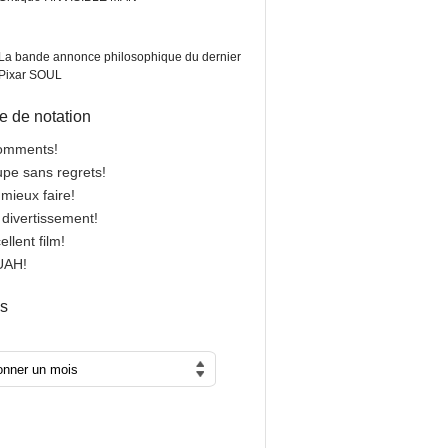
La bande annonce philosophique du dernier
Pixar SOUL
 de notation
comments!
oupe sans regrets!
 mieux faire!
n divertissement!
cellent film!
OUAH!
es