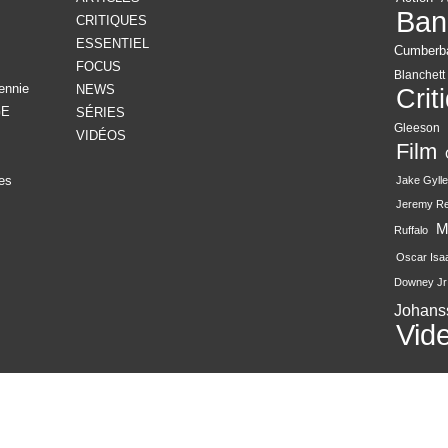
Ban
CRITIQUES
ESSENTIEL
Cumberb
FOCUS
Blanchett
ennie
NEWS
Crit
GE
SÉRIES
Gleeson
VIDÉOS
Film
es
Jake Gylle
Jeremy R
M
Ruffalo
Oscar Isa
Downey Jr
Johans
Vid