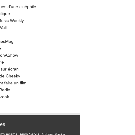
ues d'une cinéphile
itique
 Music Weekly
Wall
riesMag
e
onAShow
ie
 sur écran
 de Cheeky
 faire un film
Radio
Break
tes
Amy Adams
Andy Serkis
Anthony Mackie