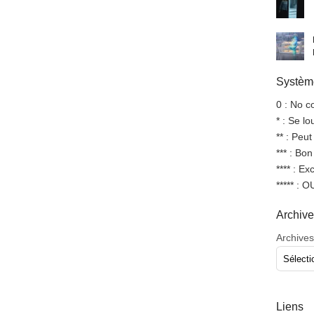
Système
0 : No 
* : Se l
** : Peut
*** : Bo
**** : Ex
***** : 
Archiv
Archives
Liens