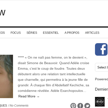
w
ÉOS
FOCUS
SÉRIES
ESSENTIEL
A PROPOS
ARTICLES
***** « On ne naît pas femme, on le devient »,
disait Simone de Beauvoir. Quand Adèle croise
Emma, c’est le coup de foudre. Toutes deux
débutent alors une relation tant intellectuelle
Powere
que charnelle, qui permettra à la jeune fille de
grandir. À chaque film d’Abdellatif Kechiche, sa
Dernier
comédienne révélée. Adèle Exarchopoulos…
Read More →
IQUES
/ No Comments