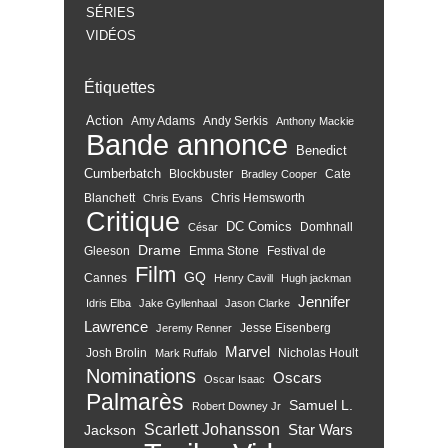
SÉRIES
VIDÉOS
Étiquettes
Action
Amy Adams
Andy Serkis
Anthony Mackie
Bande annonce
Benedict
Cumberbatch
Blockbuster
Cate
Bradley Cooper
Blanchett
Chris Hemsworth
Chris Evans
Critique
DC Comics
Domhnall
César
Drame
Gleeson
Emma Stone
Festival de
Film
GQ
Cannes
Henry Cavill
Hugh jackman
Jennifer
Idris Elba
Jake Gyllenhaal
Jason Clarke
Lawrence
Jesse Eisenberg
Jeremy Renner
Marvel
Josh Brolin
Nicholas Hoult
Mark Ruffalo
Nominations
Oscars
Oscar Isaac
Palmarès
Samuel L.
Robert Downey Jr
Scarlett Johansson
Star Wars
Jackson