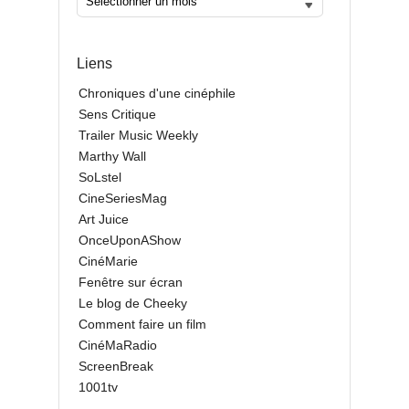
Liens
Chroniques d'une cinéphile
Sens Critique
Trailer Music Weekly
Marthy Wall
SoLstel
CineSeriesMag
Art Juice
OnceUponAShow
CinéMarie
Fenêtre sur écran
Le blog de Cheeky
Comment faire un film
CinéMaRadio
ScreenBreak
1001tv