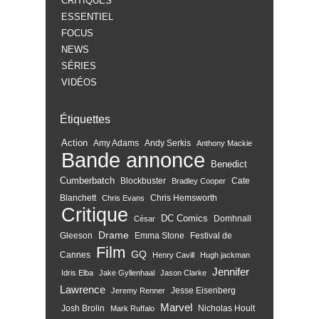
CRITIQUES
ESSENTIEL
FOCUS
NEWS
SÉRIES
VIDÉOS
Étiquettes
Action
Amy Adams
Andy Serkis
Anthony Mackie
Bande annonce
Benedict
Cumberbatch
Blockbuster
Cate
Bradley Cooper
Blanchett
Chris Hemsworth
Chris Evans
Critique
DC Comics
Domhnall
César
Drame
Gleeson
Emma Stone
Festival de
Film
GQ
Cannes
Henry Cavill
Hugh jackman
Jennifer
Idris Elba
Jake Gyllenhaal
Jason Clarke
Lawrence
Jesse Eisenberg
Jeremy Renner
Marvel
Josh Brolin
Nicholas Hoult
Mark Ruffalo