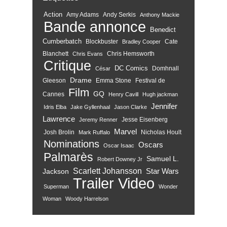
Action
Amy Adams
Andy Serkis
Anthony Mackie
Bande annonce
Benedict
Cumberbatch
Blockbuster
Cate
Bradley Cooper
Blanchett
Chris Hemsworth
Chris Evans
Critique
DC Comics
Domhnall
César
Drame
Gleeson
Emma Stone
Festival de
Film
GQ
Cannes
Henry Cavill
Hugh jackman
Jennifer
Idris Elba
Jake Gyllenhaal
Jason Clarke
Lawrence
Jesse Eisenberg
Jeremy Renner
Marvel
Josh Brolin
Nicholas Hoult
Mark Ruffalo
Nominations
Oscars
Oscar Isaac
Palmarès
Samuel L.
Robert Downey Jr
Scarlett Johansson
Star Wars
Jackson
Trailer
Video
Superman
Wonder
Woman
Woody Harrelson