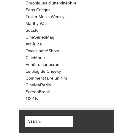
Chroniques d'une cinéphile
Sens Critique
Trailer Music Weekly
Marthy Wall
SoLstel
CineSeriesMag
Art Juice
OnceUponAShow
CinéMarie
Fenêtre sur écran
Le blog de Cheeky
Comment faire un film
CinéMaRadio
ScreenBreak
1001tv