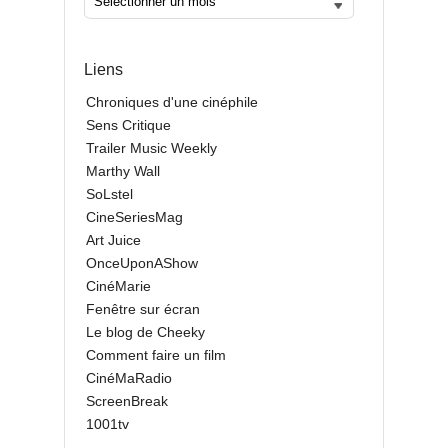
Liens
Chroniques d'une cinéphile
Sens Critique
Trailer Music Weekly
Marthy Wall
SoLstel
CineSeriesMag
Art Juice
OnceUponAShow
CinéMarie
Fenêtre sur écran
Le blog de Cheeky
Comment faire un film
CinéMaRadio
ScreenBreak
1001tv