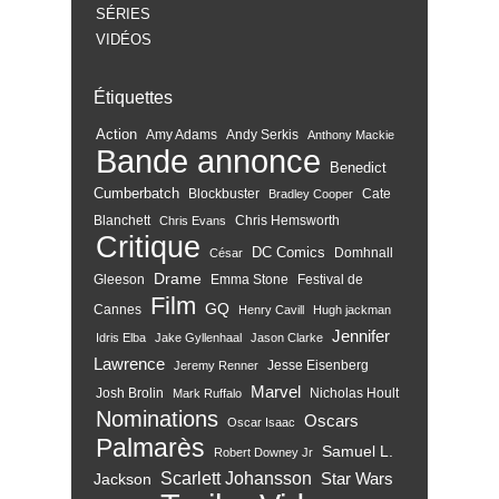
SÉRIES
VIDÉOS
Étiquettes
Action
Amy Adams
Andy Serkis
Anthony Mackie
Bande annonce
Benedict
Cumberbatch
Blockbuster
Cate
Bradley Cooper
Blanchett
Chris Hemsworth
Chris Evans
Critique
DC Comics
Domhnall
César
Drame
Gleeson
Emma Stone
Festival de
Film
GQ
Cannes
Henry Cavill
Hugh jackman
Jennifer
Idris Elba
Jake Gyllenhaal
Jason Clarke
Lawrence
Jesse Eisenberg
Jeremy Renner
Marvel
Josh Brolin
Nicholas Hoult
Mark Ruffalo
Nominations
Oscars
Oscar Isaac
Palmarès
Samuel L.
Robert Downey Jr
Scarlett Johansson
Star Wars
Jackson