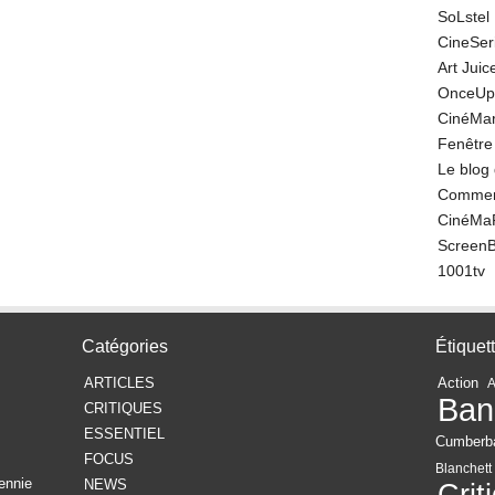
SoLstel
CineSe
Art Juic
OnceUp
CinéMar
Fenêtre
Le blog
Comment
CinéMa
Screen
1001tv
Catégories
Étiquet
ARTICLES
Action
Ban
CRITIQUES
ESSENTIEL
Cumberb
FOCUS
Blanchett
ennie
NEWS
Crit