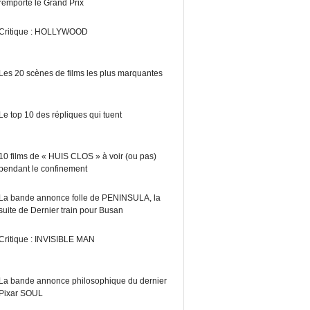
remporte le Grand Prix
Critique : HOLLYWOOD
Les 20 scènes de films les plus marquantes
Le top 10 des répliques qui tuent
10 films de « HUIS CLOS » à voir (ou pas)
pendant le confinement
La bande annonce folle de PENINSULA, la
suite de Dernier train pour Busan
Critique : INVISIBLE MAN
La bande annonce philosophique du dernier
Pixar SOUL