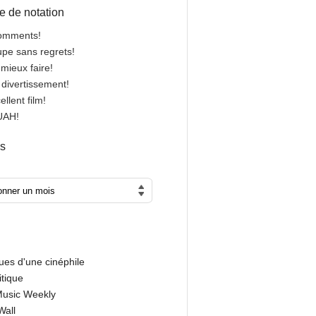
 de notation
comments!
oupe sans regrets!
 mieux faire!
n divertissement!
cellent film!
OUAH!
es
ues d'une cinéphile
itique
 Music Weekly
Wall