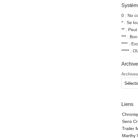
Système
0 : No 
* : Se l
** : Peut
*** : Bo
**** : Ex
***** : 
Archiv
Archives
Liens
Chroniq
Sens Cr
Trailer
Marthy 