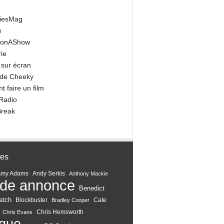
riesMag
e
onAShow
ie
 sur écran
 de Cheeky
 faire un film
Radio
Break
tes
Amy Adams
Andy Serkis
Anthony Mackie
de annonce
Benedict
atch
Blockbuster
Cate
Bradley Cooper
Chris Hemsworth
Chris Evans
ique