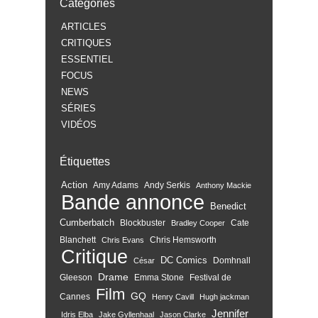
Catégories
ARTICLES
CRITIQUES
ESSENTIEL
FOCUS
NEWS
SÉRIES
VIDÉOS
Étiquettes
Action
Amy Adams
Andy Serkis
Anthony Mackie
Bande annonce
Benedict
Cumberbatch
Blockbuster
Cate
Bradley Cooper
Blanchett
Chris Hemsworth
Chris Evans
Critique
DC Comics
Domhnall
César
Drame
Gleeson
Emma Stone
Festival de
Film
GQ
Cannes
Henry Cavill
Hugh jackman
Jennifer
Idris Elba
Jake Gyllenhaal
Jason Clarke