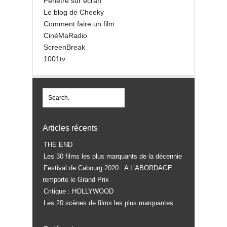
Fenêtre sur écran
Le blog de Cheeky
Comment faire un film
CinéMaRadio
ScreenBreak
1001tv
Articles récents
THE END
Les 30 films les plus marquants de la décennie
Festival de Cabourg 2020 : A L’ABORDAGE
remporte le Grand Prix
Critique : HOLLYWOOD
Les 20 scènes de films les plus marquantes