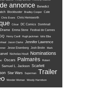
de annonce
Benedict
atch
Blockbuster
Cate
Bradley Cooper
Chris Hemsworth
Chris Evans
ique
DC Comics
Domhnall
César
Drame
Emma Stone
Festival de Cannes
GQ
Henry Cavill
Hugh jackman
Idris Elba
Jennifer Lawrence
nhaal
Jason Clarke
Jesse Eisenberg
Josh Brolin
enner
Mark
Nominations
arvel
Nicholas Hoult
Palmarès
Oscars
ac
Robert
Scarlett
Samuel L. Jackson
Trailer
son
Star Wars
Superman
eo
Wonder Woman
Woody Harrelson