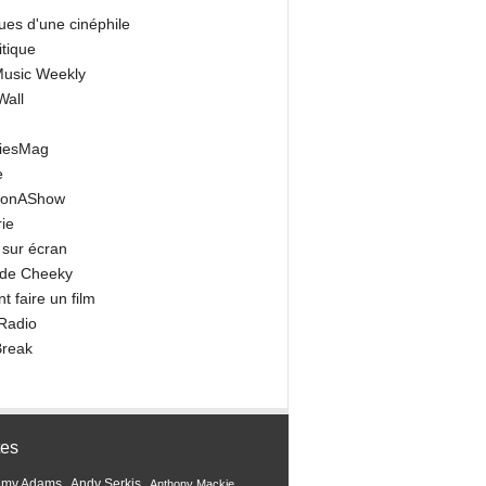
ues d'une cinéphile
itique
 Music Weekly
Wall
riesMag
e
onAShow
ie
 sur écran
 de Cheeky
 faire un film
Radio
Break
tes
Amy Adams
Andy Serkis
Anthony Mackie