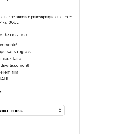
La bande annonce philosophique du dernier
Pixar SOUL
 de notation
comments!
oupe sans regrets!
 mieux faire!
n divertissement!
cellent film!
OUAH!
es