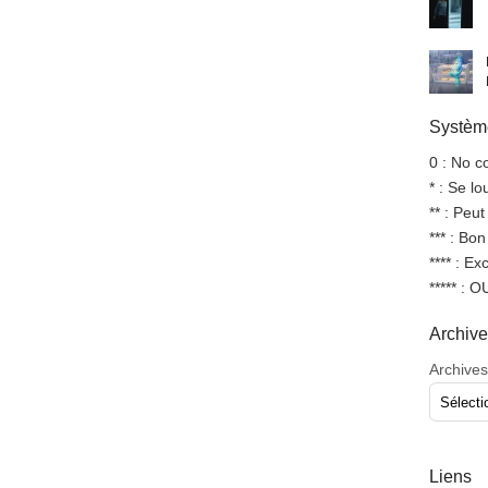
Système
0 : No 
* : Se l
** : Peut
*** : Bo
**** : Ex
***** : 
Archiv
Archives
Liens