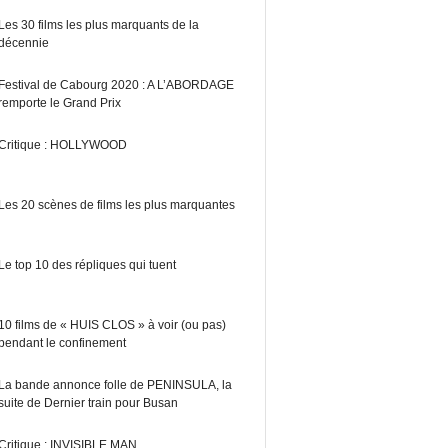
Les 30 films les plus marquants de la
décennie
Festival de Cabourg 2020 : A L’ABORDAGE
remporte le Grand Prix
Critique : HOLLYWOOD
Les 20 scènes de films les plus marquantes
Le top 10 des répliques qui tuent
10 films de « HUIS CLOS » à voir (ou pas)
pendant le confinement
La bande annonce folle de PENINSULA, la
suite de Dernier train pour Busan
Critique : INVISIBLE MAN