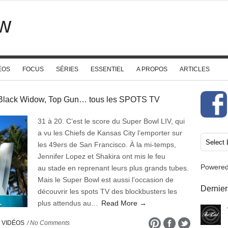
w
ÉOS
FOCUS
SÉRIES
ESSENTIEL
A PROPOS
ARTICLES
Black Widow, Top Gun… tous les SPOTS TV
31 à 20. C’est le score du Super Bowl LIV, qui
a vu les Chiefs de Kansas City l’emporter sur
les 49ers de San Francisco. À la mi-temps,
Jennifer Lopez et Shakira ont mis le feu
Powere
au stade en reprenant leurs plus grands tubes.
Mais le Super Bowl est aussi l’occasion de
Dernier
découvrir les spots TV des blockbusters les
plus attendus au…
Read More →
,
VIDÉOS
/ No Comments