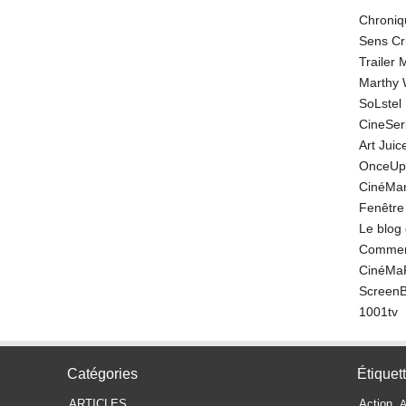
Chroniq
Sens Cr
Trailer
Marthy 
SoLstel
CineSe
Art Juic
OnceUp
CinéMar
Fenêtre
Le blog
Comment
CinéMa
Screen
1001tv
Catégories
Étiquet
ARTICLES
Action