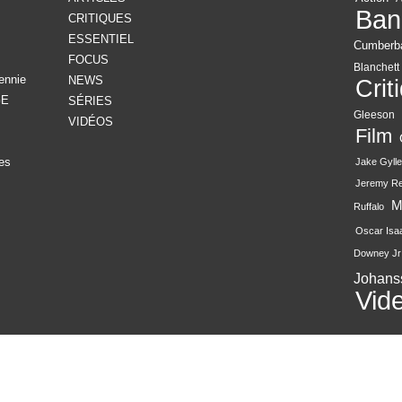
Ban
CRITIQUES
ESSENTIEL
Cumberb
FOCUS
Blanchett
ennie
NEWS
Crit
GE
SÉRIES
Gleeson
VIDÉOS
Film
es
Jake Gylle
Jeremy R
M
Ruffalo
Oscar Isa
Downey Jr
Johans
Vid