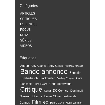
Catégories
ARTICLES
CRITIQUES
ESSENTIEL
FOCUS
NEWS
SÉRIES
VIDÉOS
Étiquettes
Action
Amy Adams
Andy Serkis
Anthony Mackie
Bande annonce
Benedict
Cumberbatch
Blockbuster
Cate
Bradley Cooper
Blanchett
Chris Hemsworth
Chris Evans
Critique
DC Comics
Domhnall
César
Drame
Gleeson
Emma Stone
Festival de
Film
GQ
Cannes
Henry Cavill
Hugh jackman