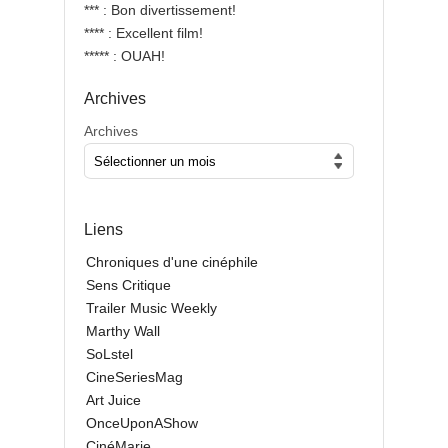
*** : Bon divertissement!
**** : Excellent film!
***** : OUAH!
Archives
Archives
Liens
Chroniques d'une cinéphile
Sens Critique
Trailer Music Weekly
Marthy Wall
SoLstel
CineSeriesMag
Art Juice
OnceUponAShow
CinéMarie