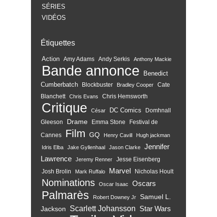
SÉRIES
VIDÉOS
Étiquettes
Action
Amy Adams
Andy Serkis
Anthony Mackie
Bande annonce
Benedict
Cumberbatch
Blockbuster
Cate
Bradley Cooper
Blanchett
Chris Hemsworth
Chris Evans
Critique
DC Comics
Domhnall
César
Drame
Gleeson
Emma Stone
Festival de
Film
GQ
Cannes
Henry Cavill
Hugh jackman
Jennifer
Idris Elba
Jake Gyllenhaal
Jason Clarke
Lawrence
Jesse Eisenberg
Jeremy Renner
Marvel
Josh Brolin
Nicholas Hoult
Mark Ruffalo
Nominations
Oscars
Oscar Isaac
Palmarès
Samuel L.
Robert Downey Jr
Scarlett Johansson
Star Wars
Jackson