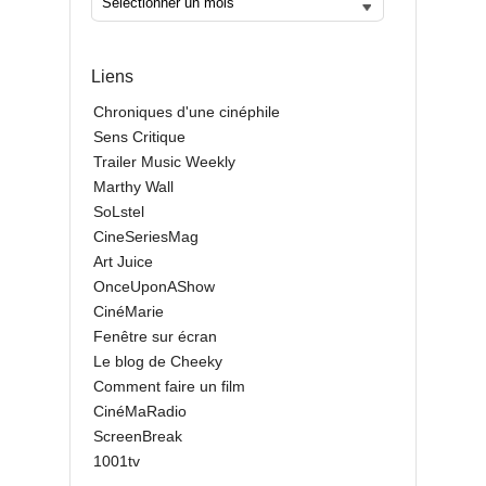
Liens
Chroniques d'une cinéphile
Sens Critique
Trailer Music Weekly
Marthy Wall
SoLstel
CineSeriesMag
Art Juice
OnceUponAShow
CinéMarie
Fenêtre sur écran
Le blog de Cheeky
Comment faire un film
CinéMaRadio
ScreenBreak
1001tv