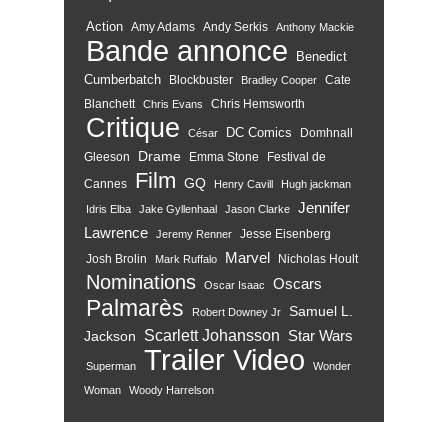
Action
Amy Adams
Andy Serkis
Anthony Mackie
Bande annonce
Benedict
Cumberbatch
Blockbuster
Cate
Bradley Cooper
Blanchett
Chris Hemsworth
Chris Evans
Critique
DC Comics
Domhnall
César
Drame
Gleeson
Emma Stone
Festival de
Film
GQ
Cannes
Henry Cavill
Hugh jackman
Jennifer
Idris Elba
Jake Gyllenhaal
Jason Clarke
Lawrence
Jesse Eisenberg
Jeremy Renner
Marvel
Josh Brolin
Nicholas Hoult
Mark Ruffalo
Nominations
Oscars
Oscar Isaac
Palmarès
Samuel L.
Robert Downey Jr
Scarlett Johansson
Star Wars
Jackson
Trailer
Video
Superman
Wonder
Woman
Woody Harrelson