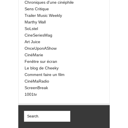
Chroniques d'une cinéphile
Sens Critique
Trailer Music Weekly
Marthy Wall
SoLstel
CineSeriesMag
Art Juice
OnceUponAShow
CinéMarie
Fenêtre sur écran
Le blog de Cheeky
Comment faire un film
CinéMaRadio
ScreenBreak
1001tv