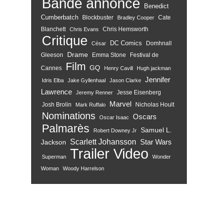
Bande annonce
Benedict
Cumberbatch
Blockbuster
Cate
Bradley Cooper
Blanchett
Chris Hemsworth
Chris Evans
Critique
DC Comics
Domhnall
César
Drame
Gleeson
Emma Stone
Festival de
Film
GQ
Cannes
Henry Cavill
Hugh jackman
Jennifer
Idris Elba
Jake Gyllenhaal
Jason Clarke
Lawrence
Jesse Eisenberg
Jeremy Renner
Marvel
Josh Brolin
Nicholas Hoult
Mark Ruffalo
Nominations
Oscars
Oscar Isaac
Palmarès
Samuel L.
Robert Downey Jr
Scarlett Johansson
Star Wars
Jackson
Trailer
Video
Superman
Wonder
Woman
Woody Harrelson