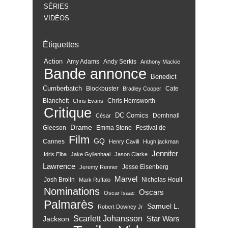
SÉRIES
VIDÉOS
Étiquettes
Action
Amy Adams
Andy Serkis
Anthony Mackie
Bande annonce
Benedict
Cumberbatch
Blockbuster
Cate
Bradley Cooper
Blanchett
Chris Hemsworth
Chris Evans
Critique
DC Comics
Domhnall
César
Drame
Gleeson
Emma Stone
Festival de
Film
GQ
Cannes
Henry Cavill
Hugh jackman
Jennifer
Idris Elba
Jake Gyllenhaal
Jason Clarke
Lawrence
Jesse Eisenberg
Jeremy Renner
Marvel
Josh Brolin
Nicholas Hoult
Mark Ruffalo
Nominations
Oscars
Oscar Isaac
Palmarès
Samuel L.
Robert Downey Jr
Scarlett Johansson
Star Wars
Jackson