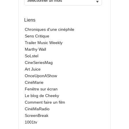
Liens
Chroniques d'une cinéphile
Sens Critique
Trailer Music Weekly
Marthy Wall
SoLstel
CineSeriesMag
Art Juice
OnceUponAShow
CinéMarie
Fenêtre sur écran
Le blog de Cheeky
Comment faire un film
CinéMaRadio
ScreenBreak
1001tv