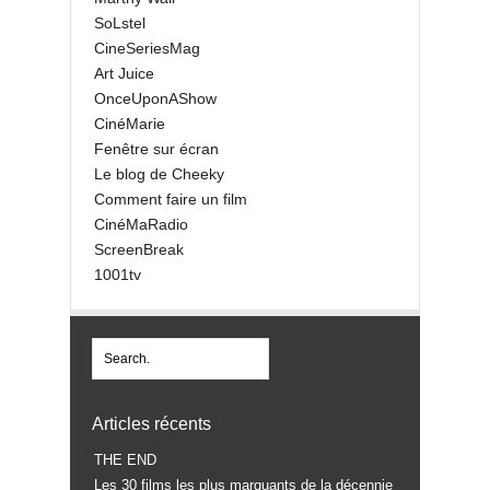
SoLstel
CineSeriesMag
Art Juice
OnceUponAShow
CinéMarie
Fenêtre sur écran
Le blog de Cheeky
Comment faire un film
CinéMaRadio
ScreenBreak
1001tv
Articles récents
THE END
Les 30 films les plus marquants de la décennie