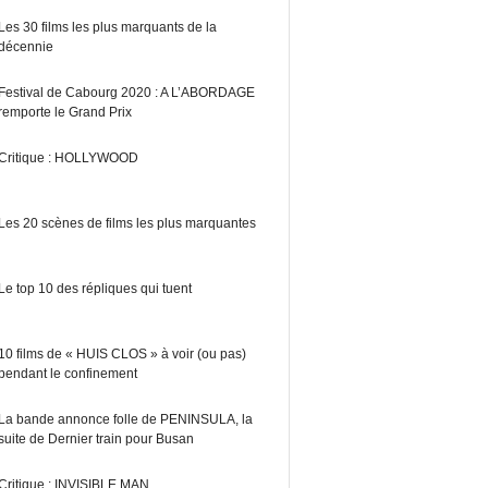
Les 30 films les plus marquants de la
décennie
Festival de Cabourg 2020 : A L’ABORDAGE
remporte le Grand Prix
Critique : HOLLYWOOD
Les 20 scènes de films les plus marquantes
Le top 10 des répliques qui tuent
10 films de « HUIS CLOS » à voir (ou pas)
pendant le confinement
La bande annonce folle de PENINSULA, la
suite de Dernier train pour Busan
Critique : INVISIBLE MAN