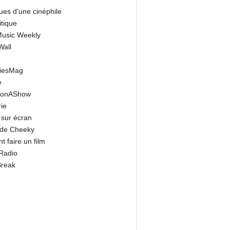
ues d'une cinéphile
itique
 Music Weekly
Wall
riesMag
e
onAShow
ie
 sur écran
 de Cheeky
 faire un film
Radio
Break