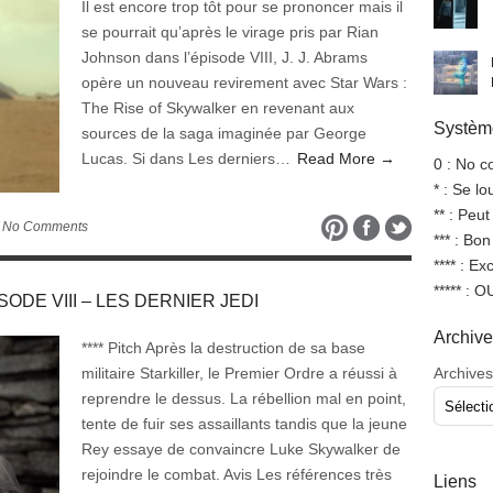
Il est encore trop tôt pour se prononcer mais il
se pourrait qu’après le virage pris par Rian
Johnson dans l’épisode VIII, J. J. Abrams
opère un nouveau revirement avec Star Wars :
The Rise of Skywalker en revenant aux
Système
sources de la saga imaginée par George
Lucas. Si dans Les derniers…
Read More →
0 : No 
* : Se l
** : Peut
 No Comments
*** : Bo
**** : Ex
***** : 
ISODE VIII – LES DERNIER JEDI
Archiv
**** Pitch Après la destruction de sa base
militaire Starkiller, le Premier Ordre a réussi à
Archives
reprendre le dessus. La rébellion mal en point,
tente de fuir ses assaillants tandis que la jeune
Rey essaye de convaincre Luke Skywalker de
rejoindre le combat. Avis Les références très
Liens