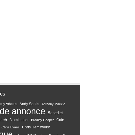
tes
Amy Adams
Andy Serkis
Anthony Mackie
de annonce
Benedict
atch
Blockbuster
Cate
Bradley Cooper
Chris Hemsworth
Chris Evans
ique