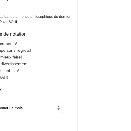
La bande annonce philosophique du dernier
Pixar SOUL
 de notation
comments!
oupe sans regrets!
 mieux faire!
n divertissement!
cellent film!
OUAH!
es