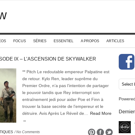
w
ÉOS
FOCUS
SÉRIES
ESSENTIEL
A PROPOS
ARTICLES
ÉPISODE IX – L’ASCENSION DE SKYWALKER
** Pitch Le redoutable empereur Palpatine est
de retour. Kylo Ren, leader suprême du
Premier Ordre, n’a pas l’intention de partager
le pouvoir tandis que Rey interrompt son
Powere
entraînement jedi pour aider Poe et Finn à
trouver la base secrète de l’empereur et le
Dernier
détruire. Avis Après Le Réveil de…
Read More
→
TIQUES
/ No Comments