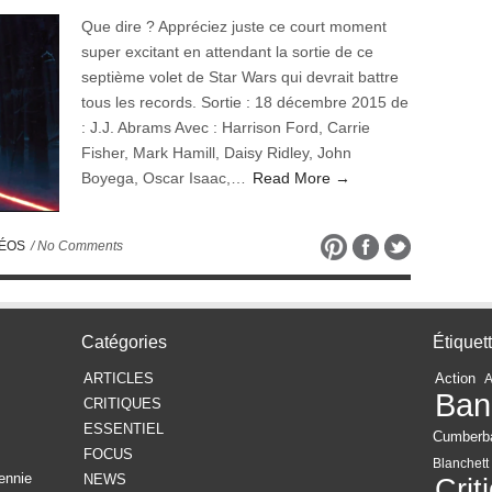
Que dire ? Appréciez juste ce court moment
super excitant en attendant la sortie de ce
septième volet de Star Wars qui devrait battre
tous les records. Sortie : 18 décembre 2015 de
: J.J. Abrams Avec : Harrison Ford, Carrie
Fisher, Mark Hamill, Daisy Ridley, John
Boyega, Oscar Isaac,…
Read More →
DÉOS
/ No Comments
Catégories
Étiquet
ARTICLES
Action
Ban
CRITIQUES
ESSENTIEL
Cumberb
FOCUS
Blanchett
ennie
NEWS
Crit