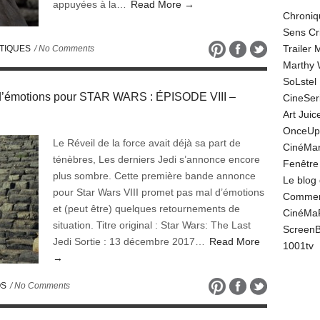
appuyées à la…
Read More →
Chroniq
Sens Cr
Trailer
TIQUES
/ No Comments
Marthy 
SoLstel
d’émotions pour STAR WARS : ÉPISODE VIII –
CineSe
Art Juic
OnceUp
Le Réveil de la force avait déjà sa part de
CinéMar
ténèbres, Les derniers Jedi s’annonce encore
Fenêtre
plus sombre. Cette première bande annonce
Le blog
pour Star Wars VIII promet pas mal d’émotions
Comment
et (peut être) quelques retournements de
CinéMa
situation. Titre original : Star Wars: The Last
Screen
Jedi Sortie : 13 décembre 2017…
Read More
1001tv
→
OS
/ No Comments