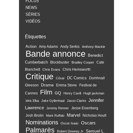
FOCUS
NEWS
SÉRIES
VIDÉOS
Étiquettes
Action
Amy Adams
Andy Serkis
Anthony Mackie
Bande annonce
Benedict
Cumberbatch
Blockbuster
Cate
Bradley Cooper
Blanchett
Chris Hemsworth
Chris Evans
Critique
DC Comics
Domhnall
César
Drame
Gleeson
Emma Stone
Festival de
Film
GQ
Cannes
Henry Cavill
Hugh jackman
Jennifer
Idris Elba
Jake Gyllenhaal
Jason Clarke
Lawrence
Jesse Eisenberg
Jeremy Renner
Marvel
Josh Brolin
Nicholas Hoult
Mark Ruffalo
Nominations
Oscars
Oscar Isaac
Palmarès
Samuel L.
Robert Downey Jr