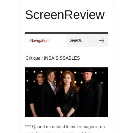
ScreenReview
Critique : INSAISISSABLES
**** Quand on entend le mot « magie », on