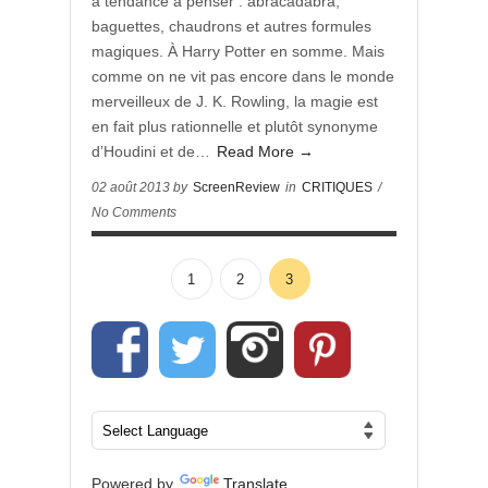
a tendance à penser : abracadabra,
baguettes, chaudrons et autres formules
magiques. À Harry Potter en somme. Mais
comme on ne vit pas encore dans le monde
merveilleux de J. K. Rowling, la magie est
en fait plus rationnelle et plutôt synonyme
d’Houdini et de…
Read More →
02 août 2013 by
ScreenReview
in
CRITIQUES
/
No Comments
1
2
3
Powered by
Translate