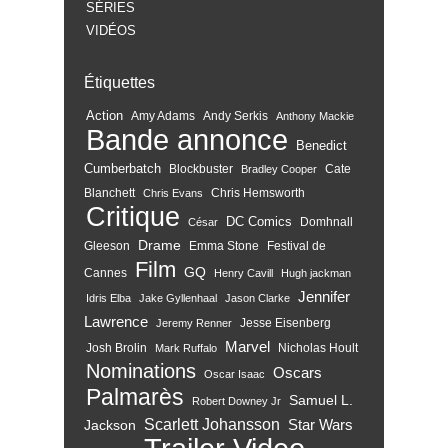
SÉRIES
VIDÉOS
Étiquettes
Action
Amy Adams
Andy Serkis
Anthony Mackie
Bande annonce
Benedict
Cumberbatch
Blockbuster
Cate
Bradley Cooper
Blanchett
Chris Hemsworth
Chris Evans
Critique
DC Comics
Domhnall
César
Drame
Gleeson
Emma Stone
Festival de
Film
GQ
Cannes
Henry Cavill
Hugh jackman
Jennifer
Idris Elba
Jake Gyllenhaal
Jason Clarke
Lawrence
Jesse Eisenberg
Jeremy Renner
Marvel
Josh Brolin
Nicholas Hoult
Mark Ruffalo
Nominations
Oscars
Oscar Isaac
Palmarès
Samuel L.
Robert Downey Jr
Scarlett Johansson
Star Wars
Jackson