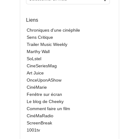
Liens
Chroniques d'une cinéphile
Sens Critique
Trailer Music Weekly
Marthy Wall
SoLstel
CineSeriesMag
Art Juice
OnceUponAShow
CinéMarie
Fenêtre sur écran
Le blog de Cheeky
Comment faire un film
CinéMaRadio
ScreenBreak
1001tv