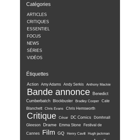
Catégories
ARTICLES
CRITIQUES
ESSENTIEL
FOCUS
NEWS
SÉRIES
VIDÉOS
Étiquettes
Action
Amy Adams
Andy Serkis
Anthony Mackie
Bande annonce
Benedict
Cumberbatch
Blockbuster
Cate
Bradley Cooper
Blanchett
Chris Hemsworth
Chris Evans
Critique
DC Comics
Domhnall
César
Drame
Gleeson
Emma Stone
Festival de
Film
GQ
Cannes
Henry Cavill
Hugh jackman