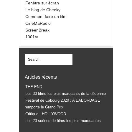
Fenêtre sur écran
Le blog de Cheeky
Comment faire un film
CinéMaRadio
ScreenBreak
1001tv
Articles récents
THE END
Les 30 films les plus marquants de la décennie
Festival de Cabourg 2020 : A L’ABORDAGE
remporte le Grand Prix
Critique : HOLLYWOOD
Les 20 scènes de films les plus marquantes